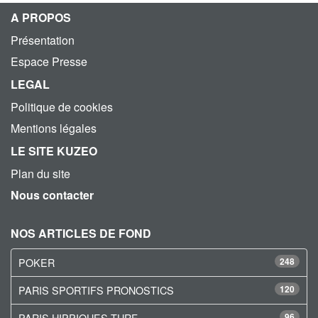
A PROPOS
Présentation
Espace Presse
LEGAL
Politique de cookies
Mentions légales
LE SITE KUZEO
Plan du site
Nous contacter
NOS ARTICLES DE FOND
POKER
248
PARIS SPORTIFS PRONOSTICS
120
PARIS HIPPIQUES TURF
96