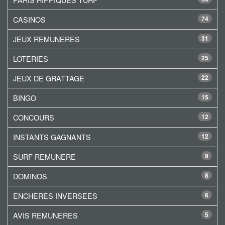
CASINOS
74
JEUX REMUNERES
31
LOTERIES
25
JEUX DE GRATTAGE
22
BINGO
15
CONCOURS
12
INSTANTS GAGNANTS
12
SURF REMUNERE
9
DOMINOS
8
ENCHERES INVERSEES
6
AVIS REMUNERES
5