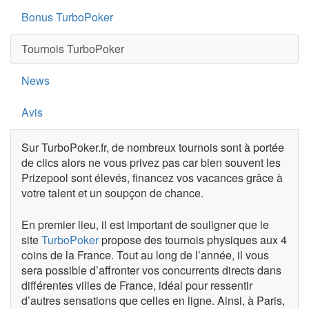
Bonus TurboPoker
Tournois TurboPoker
News
Avis
Sur TurboPoker.fr, de nombreux tournois sont à portée
de clics alors ne vous privez pas car bien souvent les
Prizepool sont élevés, financez vos vacances grâce à
votre talent et un soupçon de chance.
En premier lieu, il est important de souligner que le
site
TurboPoker
propose des tournois physiques aux 4
coins de la France. Tout au long de l’année, il vous
sera possible d’affronter vos concurrents directs dans
différentes villes de France, idéal pour ressentir
d’autres sensations que celles en ligne. Ainsi, à Paris,