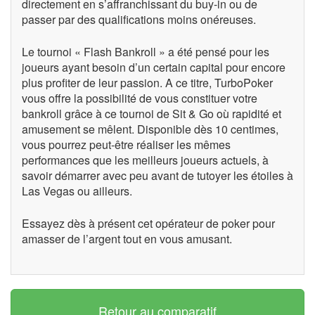
directement en s’affranchissant du buy-in ou de
passer par des qualifications moins onéreuses.
Le tournoi « Flash Bankroll » a été pensé pour les
joueurs ayant besoin d’un certain capital pour encore
plus profiter de leur passion. A ce titre, TurboPoker
vous offre la possibilité de vous constituer votre
bankroll grâce à ce tournoi de Sit & Go où rapidité et
amusement se mêlent. Disponible dès 10 centimes,
vous pourrez peut-être réaliser les mêmes
performances que les meilleurs joueurs actuels, à
savoir démarrer avec peu avant de tutoyer les étoiles à
Las Vegas ou ailleurs.
Essayez dès à présent cet opérateur de poker pour
amasser de l’argent tout en vous amusant.
Retour au comparatif