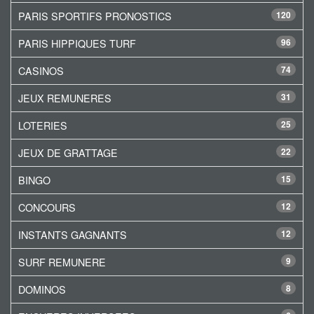
PARIS SPORTIFS PRONOSTICS
120
PARIS HIPPIQUES TURF
96
CASINOS
74
JEUX REMUNERES
31
LOTERIES
25
JEUX DE GRATTAGE
22
BINGO
15
CONCOURS
12
INSTANTS GAGNANTS
12
SURF REMUNERE
9
DOMINOS
8