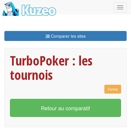
Comparer les sites
TurboPoker : les
tournois
Fermé
Retour au comparatif