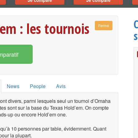
Je compare
Je compare
em : les tournois
Fermé
s
mparatif
News
People
Avis
ont divers, parmi lesquels seul un tournoi d’Omaha
ntes sont sur la base du Texas Hold’em. On compte
ads-up ou encore Hold’em one.
jusqu’à 10 personnes par table, évidemment. Quant
pour la plupart.