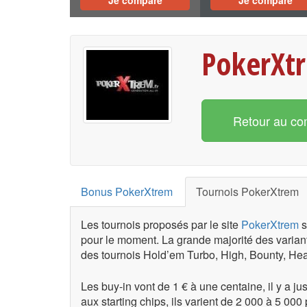
Je compare
Je compare
PokerXtr
Retour au co
Bonus PokerXtrem
Tournois PokerXtrem
Les tournois proposés par le site
PokerXtrem
s
pour le moment. La grande majorité des varia
des tournois Hold’em Turbo, High, Bounty, He
Les buy-in vont de 1 € à une centaine, il y a 
aux starting chips, ils varient de 2 000 à 5 000 