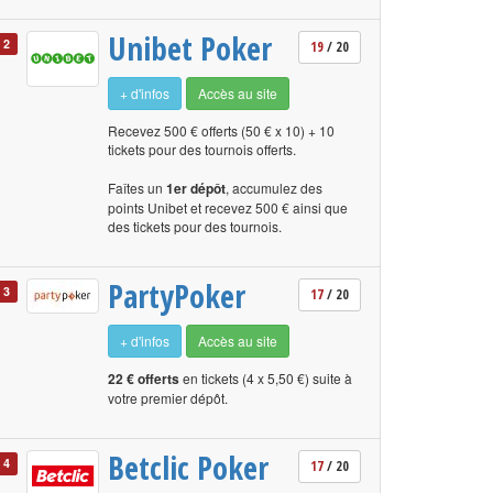
Unibet Poker
2
19
/ 20
+ d'infos
Accès au site
Recevez 500 € offerts (50 € x 10) + 10
tickets pour des tournois offerts.
Faîtes un
1er dépôt
, accumulez des
points Unibet et recevez 500 € ainsi que
des tickets pour des tournois.
PartyPoker
3
17
/ 20
+ d'infos
Accès au site
22 € offerts
en tickets (4 x 5,50 €) suite à
votre premier dépôt.
Betclic Poker
4
17
/ 20