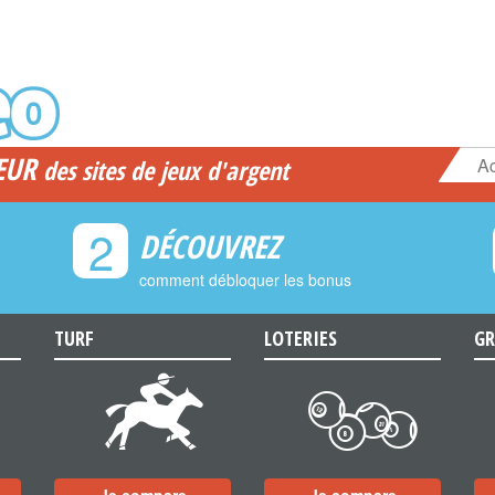
EUR
Ac
des sites de jeux d'argent
2
DÉCOUVREZ
comment débloquer les bonus
TURF
LOTERIES
GR
d
c