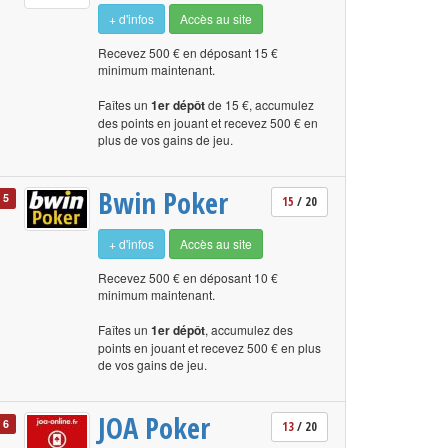
+ d'infos
Accès au site
Recevez 500 € en déposant 15 €
minimum maintenant.
Faîtes un
1er dépôt
de 15 €, accumulez
des points en jouant et recevez 500 € en
plus de vos gains de jeu.
Bwin Poker
5
15
/ 20
+ d'infos
Accès au site
Recevez 500 € en déposant 10 €
minimum maintenant.
Faîtes un
1er dépôt
, accumulez des
points en jouant et recevez 500 € en plus
de vos gains de jeu.
JOA Poker
6
13
/ 20