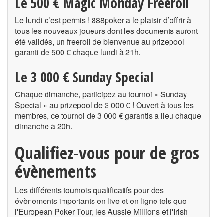
Le 500 € Magic Monday Freeroll
Le lundi c’est permis ! 888poker a le plaisir d’offrir à
tous les nouveaux joueurs dont les documents auront
été validés, un freeroll de bienvenue au prizepool
garanti de 500 € chaque lundi à 21h.
Le 3 000 € Sunday Special
Chaque dimanche, participez au tournoi « Sunday
Special » au prizepool de 3 000 € ! Ouvert à tous les
membres, ce tournoi de 3 000 € garantis a lieu chaque
dimanche à 20h.
Qualifiez-vous pour de gros
évènements
Les différents tournois qualificatifs pour des
évènements importants en live et en ligne tels que
l'European Poker Tour, les Aussie Millions et l'Irish