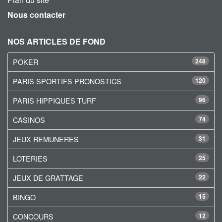
Nous contacter
NOS ARTICLES DE FOND
POKER
248
PARIS SPORTIFS PRONOSTICS
120
PARIS HIPPIQUES TURF
96
CASINOS
74
JEUX REMUNERES
31
LOTERIES
25
JEUX DE GRATTAGE
22
BINGO
15
CONCOURS
12