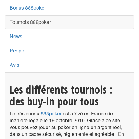
Bonus 888poker
Tournois 888poker
News
People
Avis
Les différents tournois :
des buy-in pour tous
Le très connu
888poker
est arrivé en France de
manière légale le 19 octobre 2010. Grâce à ce site,
vous pouvez jouer au poker en ligne en argent réel,
dans un cadre sécurisé, réglementé et agréable ! En