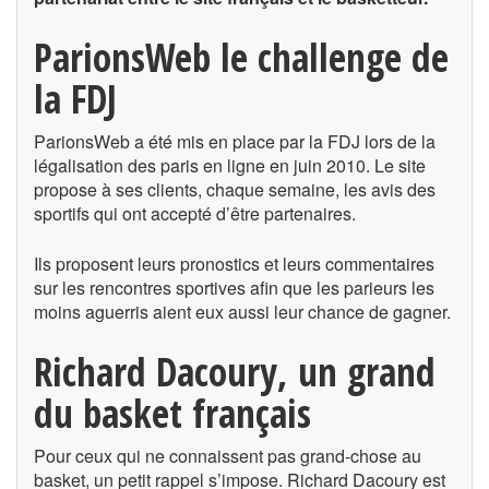
ParionsWeb le challenge de
la FDJ
ParionsWeb a été mis en place par la FDJ lors de la
légalisation des paris en ligne en juin 2010. Le site
propose à ses clients, chaque semaine, les avis des
sportifs qui ont accepté d’être partenaires.
Ils proposent leurs pronostics et leurs commentaires
sur les rencontres sportives afin que les parieurs les
moins aguerris aient eux aussi leur chance de gagner.
Richard Dacoury, un grand
du basket français
Pour ceux qui ne connaissent pas grand-chose au
basket, un petit rappel s’impose. Richard Dacoury est