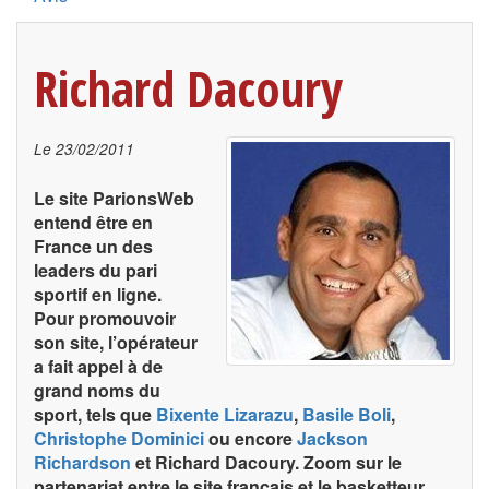
Richard Dacoury
Le
23/02/2011
Le site ParionsWeb
entend être en
France un des
leaders du pari
sportif en ligne.
Pour promouvoir
son site, l’opérateur
a fait appel à de
grand noms du
sport, tels que
Bixente Lizarazu
,
Basile Boli
,
Christophe Dominici
ou encore
Jackson
Richardson
et Richard Dacoury. Zoom sur le
partenariat entre le site français et le basketteur.