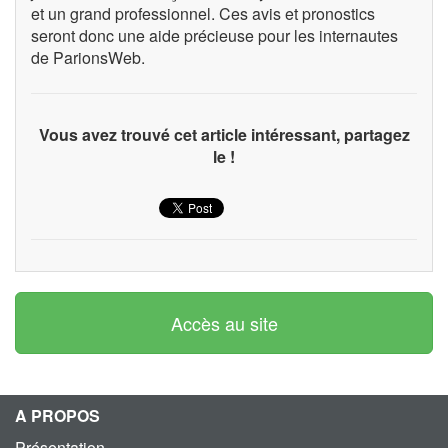
et un grand professionnel. Ces avis et pronostics
seront donc une aide précieuse pour les internautes
de ParionsWeb.
Vous avez trouvé cet article intéressant, partagez
le !
Accès au site
A PROPOS
Présentation