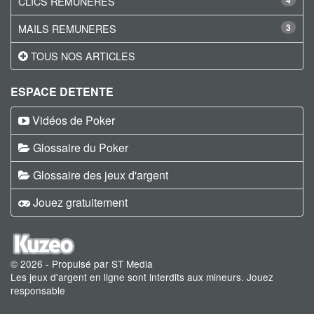
CLICS REMUNERES
4
MAILS REMUNERES
3
TOUS NOS ARTICLES
ESPACE DETENTE
Vidéos de Poker
Glossaire du Poker
Glossaire des jeux d'argent
Jouez gratuitement
© 2026 - Propulsé par ST Media
Les jeux d'argent en ligne sont interdits aux mineurs. Jouez
responsable