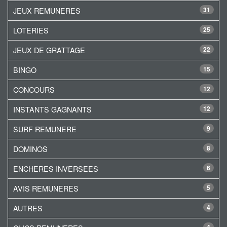
JEUX REMUNERES
31
LOTERIES
25
JEUX DE GRATTAGE
22
BINGO
15
CONCOURS
12
INSTANTS GAGNANTS
12
SURF REMUNERE
9
DOMINOS
8
ENCHERES INVERSEES
6
AVIS REMUNERES
5
AUTRES
4