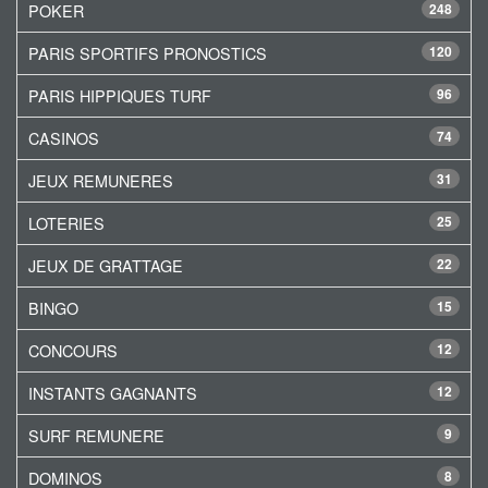
POKER
248
PARIS SPORTIFS PRONOSTICS
120
PARIS HIPPIQUES TURF
96
CASINOS
74
JEUX REMUNERES
31
LOTERIES
25
JEUX DE GRATTAGE
22
BINGO
15
CONCOURS
12
INSTANTS GAGNANTS
12
SURF REMUNERE
9
DOMINOS
8