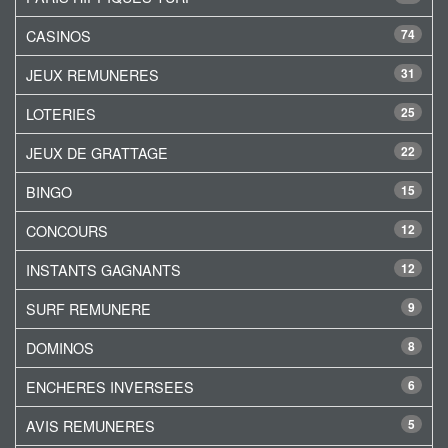
CASINOS
74
JEUX REMUNERES
31
LOTERIES
25
JEUX DE GRATTAGE
22
BINGO
15
CONCOURS
12
INSTANTS GAGNANTS
12
SURF REMUNERE
9
DOMINOS
8
ENCHERES INVERSEES
6
AVIS REMUNERES
5