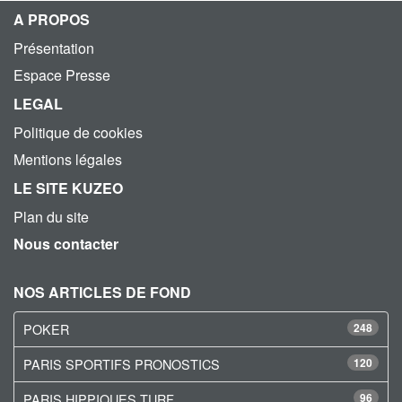
A PROPOS
Présentation
Espace Presse
LEGAL
Politique de cookies
Mentions légales
LE SITE KUZEO
Plan du site
Nous contacter
NOS ARTICLES DE FOND
POKER
248
PARIS SPORTIFS PRONOSTICS
120
PARIS HIPPIQUES TURF
96