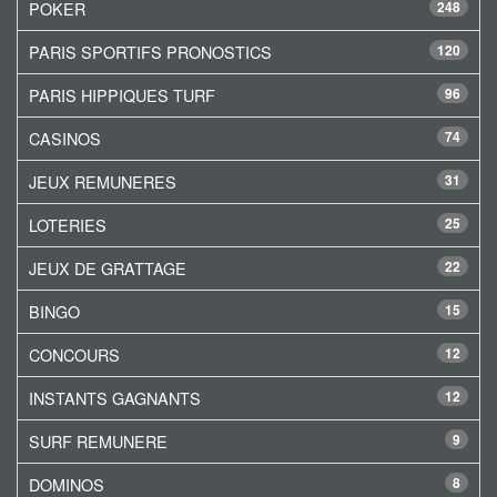
POKER
248
PARIS SPORTIFS PRONOSTICS
120
PARIS HIPPIQUES TURF
96
CASINOS
74
JEUX REMUNERES
31
LOTERIES
25
JEUX DE GRATTAGE
22
BINGO
15
CONCOURS
12
INSTANTS GAGNANTS
12
SURF REMUNERE
9
DOMINOS
8