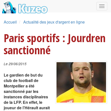
Accueil
Actualité des jeux d'argent en ligne
Paris sportifs : Jourdren
sanctionné
Le 29/06/2015
Le gardien de but du
club de football de
Montpellier a été
sanctionné par les
instances disciplinaires
de la LFP. En effet, le
joueur de l’Hérault aurait