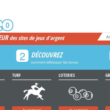
EUR
Ac
des sites de jeux d'argent
2
DÉCOUVREZ
comment débloquer les bonus
TURF
LOTERIES
GR
d
c