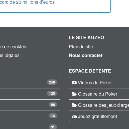
cord de 23 millions d’euros
L
LE SITE KUZEO
ue de cookies
Plan du site
s légales
Nous contacter
ESPACE DETENTE
Vidéos de Poker
248
Glossaire du Poker
120
Glossaire des jeux d'arg
96
Jouez gratuitement
74
31