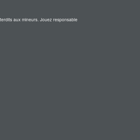
interdits aux mineurs. Jouez responsable