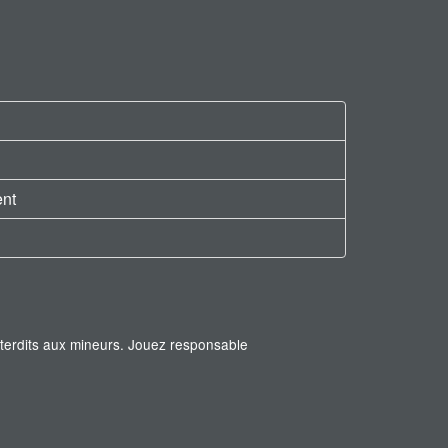
ent
interdits aux mineurs. Jouez responsable