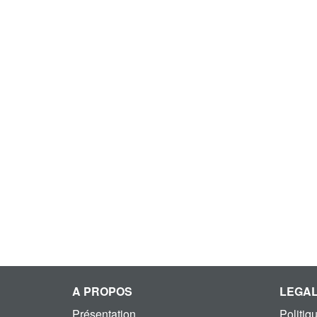
A PROPOS
LEGA
Présentation
Politiq