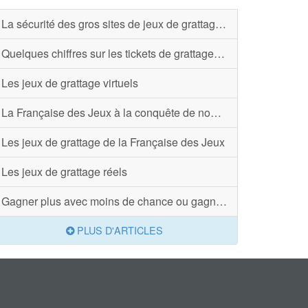
La sécurité des gros sites de jeux de grattage : une inquiétude légitime mais qui n’a plus lieu d’être
Quelques chiffres sur les tickets de grattage avant 2010
Les jeux de grattage virtuels
La Française des Jeux à la conquête de nouveaux «gratteurs»
Les jeux de grattage de la Française des Jeux
Les jeux de grattage réels
Gagner plus avec moins de chance ou gagner moins avec plus de chance ?
PLUS D'ARTICLES