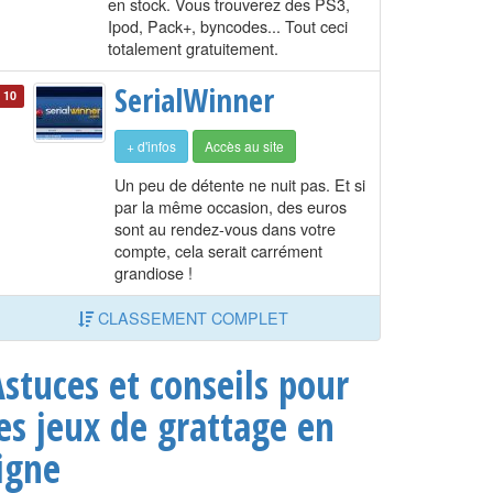
en stock. Vous trouverez des PS3,
Ipod, Pack+, byncodes... Tout ceci
totalement gratuitement.
SerialWinner
10
+ d'infos
Accès au site
Un peu de détente ne nuit pas. Et si
par la même occasion, des euros
sont au rendez-vous dans votre
compte, cela serait carrément
grandiose !
CLASSEMENT COMPLET
stuces et conseils pour
es jeux de grattage en
igne