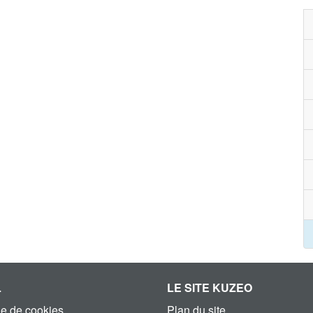
L
LE SITE KUZEO
ue de cookies
Plan du site