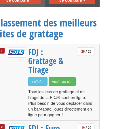
Je compare
Je compare
Classement des meilleurs
ites de grattage
FDJ :
1
20
/ 20
Grattage &
Tirage
+ d'infos
Accès au site
Tous les jeux de grattage et de
tirage de la FDJ® sont en ligne.
Plus besoin de vous déplacer dans
un bar-tabac, jouez directement en
ligne pour gagner !
FDJ : Euro
2
19
/ 20