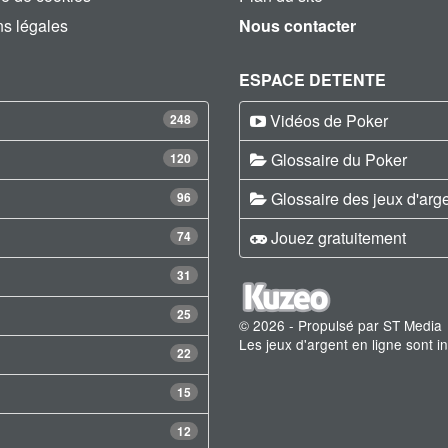
s légales
Nous contacter
ESPACE DETENTE
Vidéos de Poker
248
Glossaire du Poker
120
Glossaire des jeux d'arg
96
Jouez gratuitement
74
31
25
© 2026 - Propulsé par ST Media
Les jeux d'argent en ligne sont 
22
15
12