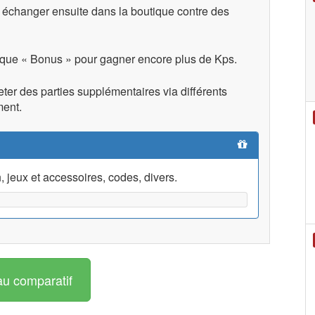
 échanger ensuite dans la boutique contre des
rique « Bonus » pour gagner encore plus de Kps.
cheter des parties supplémentaires via différents
ment.
 jeux et accessoires, codes, divers.
au comparatif