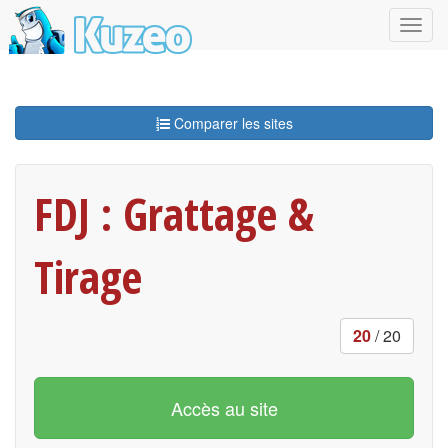
Comparer les sites
FDJ : Grattage &
Tirage
20
/ 20
Accès au site