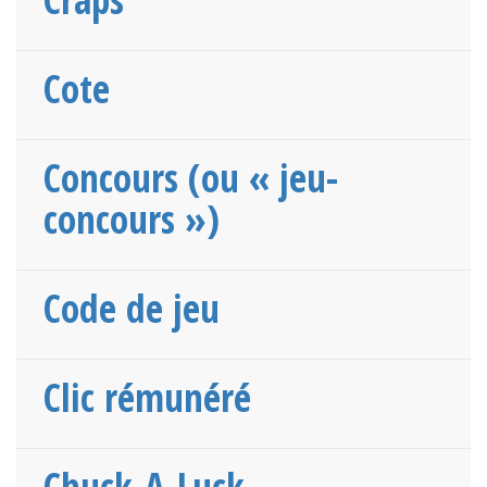
Cote
Concours (ou « jeu-
concours »)
Code de jeu
Clic rémunéré
Chuck-A-Luck