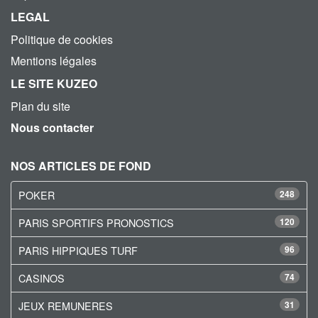
LEGAL
Politique de cookies
Mentions légales
LE SITE KUZEO
Plan du site
Nous contacter
NOS ARTICLES DE FOND
POKER
248
PARIS SPORTIFS PRONOSTICS
120
PARIS HIPPIQUES TURF
96
CASINOS
74
JEUX REMUNERES
31