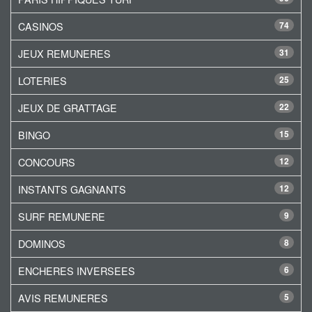
CASINOS
74
JEUX REMUNERES
31
LOTERIES
25
JEUX DE GRATTAGE
22
BINGO
15
CONCOURS
12
INSTANTS GAGNANTS
12
SURF REMUNERE
9
DOMINOS
8
ENCHERES INVERSEES
6
AVIS REMUNERES
5