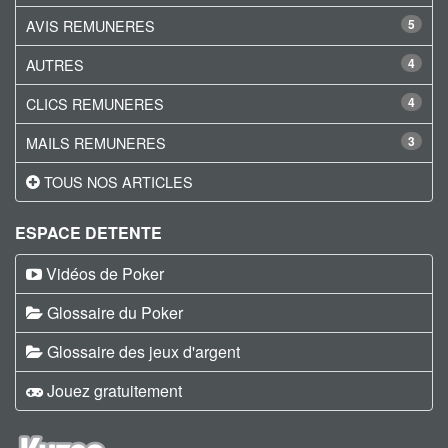
AVIS REMUNERES
5
AUTRES
4
CLICS REMUNERES
4
MAILS REMUNERES
3
TOUS NOS ARTICLES
ESPACE DETENTE
Vidéos de Poker
Glossaire du Poker
Glossaire des jeux d'argent
Jouez gratuitement