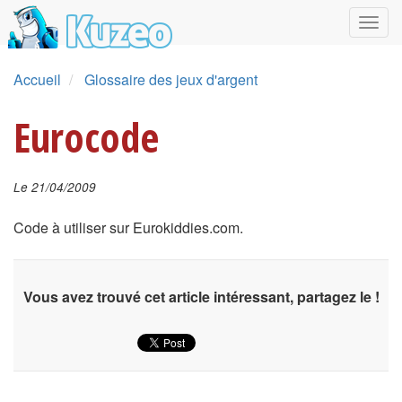
Accueil
Glossaire des jeux d'argent
Eurocode
Le 21/04/2009
Code à utiliser sur Eurokiddies.com.
Vous avez trouvé cet article intéressant, partagez le !