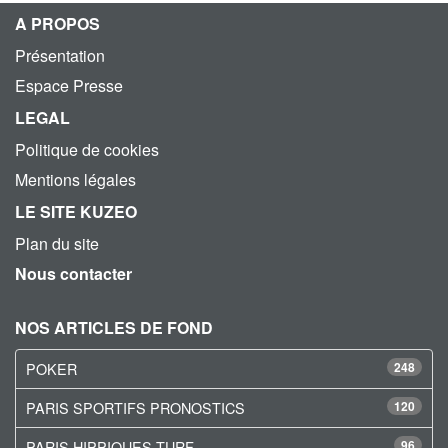
A PROPOS
Présentation
Espace Presse
LEGAL
Politique de cookies
Mentions légales
LE SITE KUZEO
Plan du site
Nous contacter
NOS ARTICLES DE FOND
POKER
248
PARIS SPORTIFS PRONOSTICS
120
PARIS HIPPIQUES TURF
96