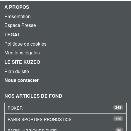
A PROPOS
Présentation
Espace Presse
LEGAL
Politique de cookies
Mentions légales
LE SITE KUZEO
Plan du site
Nous contacter
NOS ARTICLES DE FOND
POKER
248
PARIS SPORTIFS PRONOSTICS
120
PARIS HIPPIQUES TURF
96