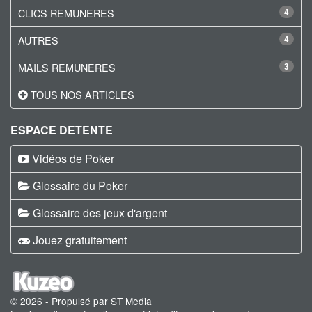
CLICS REMUNERES
4
AUTRES
4
MAILS REMUNERES
3
TOUS NOS ARTICLES
ESPACE DETENTE
Vidéos de Poker
Glossaire du Poker
Glossaire des jeux d'argent
Jouez gratuitement
© 2026 - Propulsé par ST Media