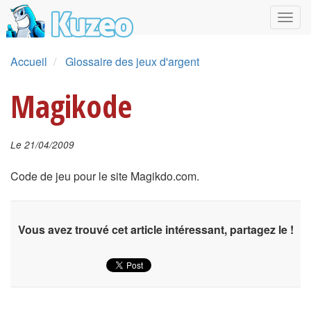
Accueil
Glossaire des jeux d'argent
Magikode
Le 21/04/2009
Code de jeu pour le site Magikdo.com.
Vous avez trouvé cet article intéressant, partagez le !