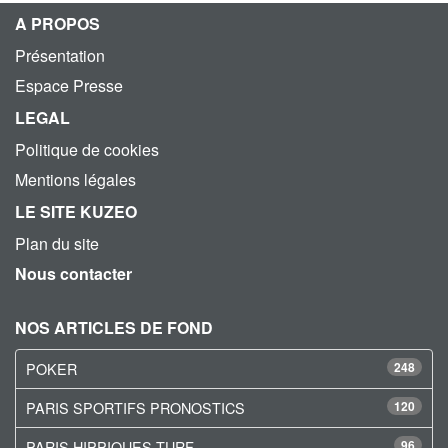
A PROPOS
Présentation
Espace Presse
LEGAL
Politique de cookies
Mentions légales
LE SITE KUZEO
Plan du site
Nous contacter
NOS ARTICLES DE FOND
POKER
248
PARIS SPORTIFS PRONOSTICS
120
PARIS HIPPIQUES TURF
96