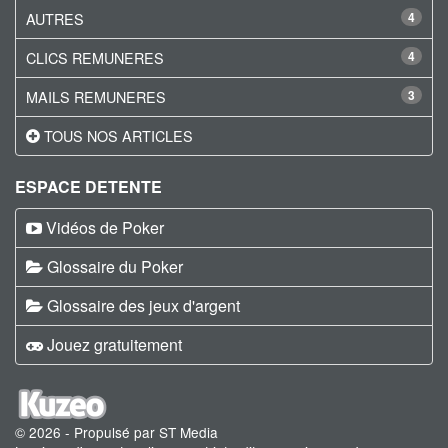
AUTRES
4
CLICS REMUNERES
4
MAILS REMUNERES
3
TOUS NOS ARTICLES
ESPACE DETENTE
Vidéos de Poker
Glossaire du Poker
Glossaire des jeux d'argent
Jouez gratuitement
© 2026 - Propulsé par ST Media