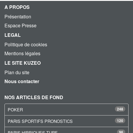
A PROPOS
Présentation
Espace Presse
LEGAL
Politique de cookies
Mentions légales
LE SITE KUZEO
Plan du site
Nous contacter
NOS ARTICLES DE FOND
POKER
248
PARIS SPORTIFS PRONOSTICS
120
PARIS HIPPIQUES TURF
96