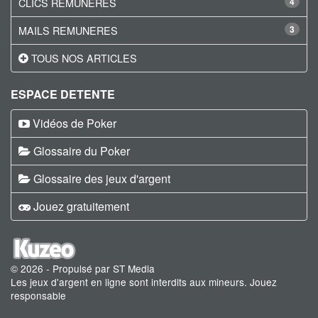
CLICS REMUNERES
4
MAILS REMUNERES
3
TOUS NOS ARTICLES
ESPACE DETENTE
Vidéos de Poker
Glossaire du Poker
Glossaire des jeux d'argent
Jouez gratuitement
© 2026 - Propulsé par ST Media
Les jeux d'argent en ligne sont interdits aux mineurs. Jouez
responsable