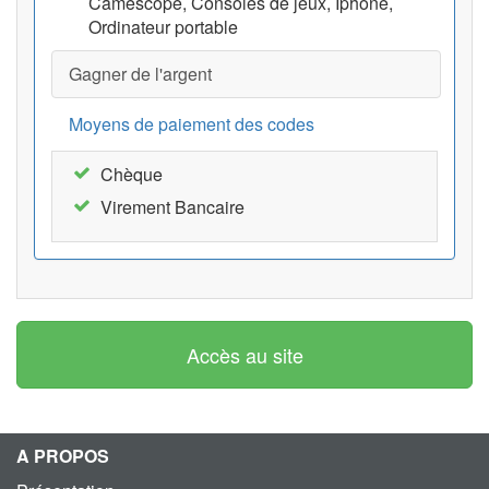
Camescope, Consoles de jeux, Iphone,
Ordinateur portable
Gagner de l'argent
Moyens de paiement des codes
Chèque
Virement Bancaire
Accès au site
A PROPOS