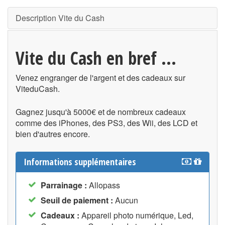
Description Vite du Cash
Vite du Cash en bref ...
Venez engranger de l'argent et des cadeaux sur
ViteduCash.
Gagnez jusqu'à 5000€ et de nombreux cadeaux
comme des iPhones, des PS3, des Wii, des LCD et
bien d'autres encore.
Informations supplémentaires
Parrainage :
Allopass
Seuil de paiement :
Aucun
Cadeaux :
Appareil photo numérique, Led,