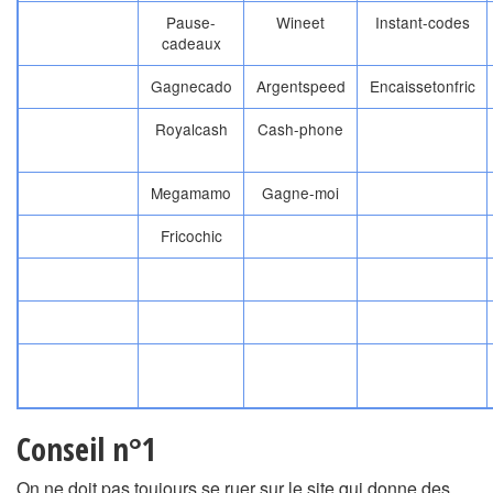
Pause-
Wineet
Instant-codes
cadeaux
Gagnecado
Argentspeed
Encaissetonfric
Royalcash
Cash-phone
Megamamo
Gagne-moi
Fricochic
Conseil n°1
On ne doit pas toujours se ruer sur le site qui donne des