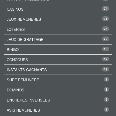
CASINOS
74
JEUX REMUNERES
31
LOTERIES
25
JEUX DE GRATTAGE
22
BINGO
15
CONCOURS
12
INSTANTS GAGNANTS
12
SURF REMUNERE
9
DOMINOS
8
ENCHERES INVERSEES
6
AVIS REMUNERES
5