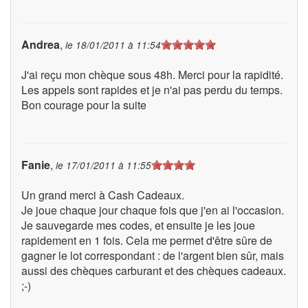
Andrea
,
le
18/01/2011 à 11:54
J'ai reçu mon chèque sous 48h. Merci pour la rapidité.
Les appels sont rapides et je n'ai pas perdu du temps.
Bon courage pour la suite
Fanie
,
le
17/01/2011 à 11:55
Un grand merci à Cash Cadeaux.
Je joue chaque jour chaque fois que j'en ai l'occasion.
Je sauvegarde mes codes, et ensuite je les joue
rapidement en 1 fois. Cela me permet d'être sûre de
gagner le lot correspondant : de l'argent bien sûr, mais
aussi des chèques carburant et des chèques cadeaux.
;-)