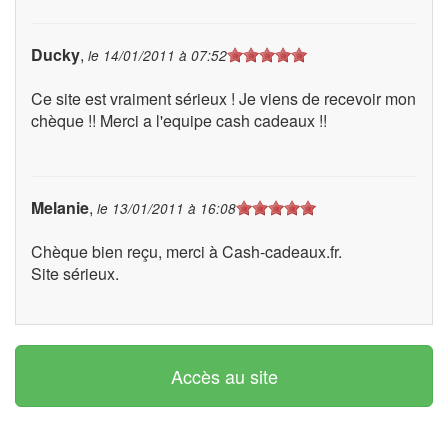
Ducky
,
le
14/01/2011 à 07:52
Ce site est vraiment sérieux ! Je viens de recevoir mon
chèque !! Merci a l'equipe cash cadeaux !!
Melanie
,
le
13/01/2011 à 16:08
Chèque bien reçu, merci à Cash-cadeaux.fr.
Site sérieux.
Accès au site