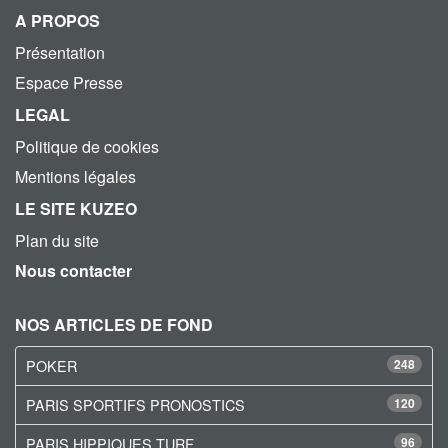
A PROPOS
Présentation
Espace Presse
LEGAL
Politique de cookies
Mentions légales
LE SITE KUZEO
Plan du site
Nous contacter
NOS ARTICLES DE FOND
POKER
248
PARIS SPORTIFS PRONOSTICS
120
PARIS HIPPIQUES TURF
96