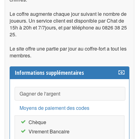
Le coffre augmente chaque jour suivant le nombre de
joueurs. Un service client est disponible par Chat de
15h à 20h et 7/7jours, et par téléphone au 0826 38 25
25.
Le site offre une partie par jour au coffre-fort a tout les
membres.
Informations supplémentaires
Gagner de l'argent
Moyens de paiement des codes
Chèque
Virement Bancaire