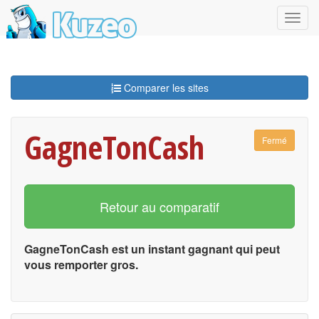
Comparer les sites
GagneTonCash
Fermé
Retour au comparatif
GagneTonCash est un instant gagnant qui peut
vous remporter gros.