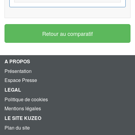
Retour au comparatif
A PROPOS
Présentation
Espace Presse
LEGAL
Politique de cookies
Mentions légales
LE SITE KUZEO
Plan du site