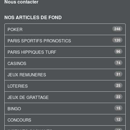
Nous contacter
NOS ARTICLES DE FOND
POKER
248
PARIS SPORTIFS PRONOSTICS
120
PARIS HIPPIQUES TURF
96
CASINOS
74
JEUX REMUNERES
31
LOTERIES
25
JEUX DE GRATTAGE
22
BINGO
15
CONCOURS
12