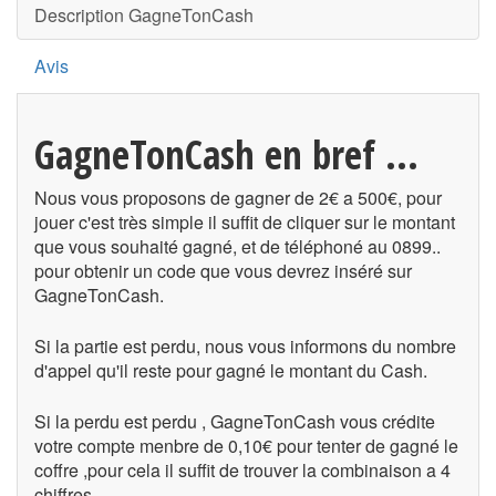
Description GagneTonCash
Avis
GagneTonCash en bref ...
Nous vous proposons de gagner de 2€ a 500€, pour
jouer c'est très simple il suffit de cliquer sur le montant
que vous souhaité gagné, et de téléphoné au 0899..
pour obtenir un code que vous devrez inséré sur
GagneTonCash.
Si la partie est perdu, nous vous informons du nombre
d'appel qu'il reste pour gagné le montant du Cash.
Si la perdu est perdu , GagneTonCash vous crédite
votre compte menbre de 0,10€ pour tenter de gagné le
coffre ,pour cela il suffit de trouver la combinaison a 4
chiffres.