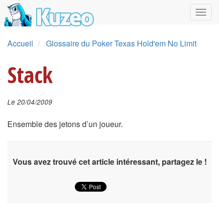
Accueil
Glossaire du Poker Texas Hold'em No Limit
Stack
Le 20/04/2009
Ensemble des jetons d’un joueur.
Vous avez trouvé cet article intéressant, partagez le !