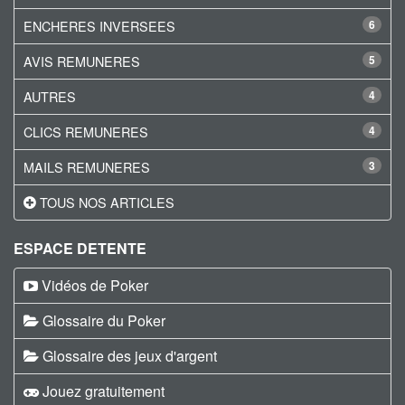
ENCHERES INVERSEES
6
AVIS REMUNERES
5
AUTRES
4
CLICS REMUNERES
4
MAILS REMUNERES
3
TOUS NOS ARTICLES
ESPACE DETENTE
Vidéos de Poker
Glossaire du Poker
Glossaire des jeux d'argent
Jouez gratuitement