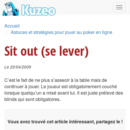
Accueil
Astuces et stratégies pour jouer au poker en ligne
Sit out (se lever)
Le 20/04/2009
C’est le fait de ne plus s’asseoir à la table mais de
continuer à jouer. Le joueur est obligatoirement couché
lorsque quelqu’un a misé avant lui. Il est juste prélevé des
blinds qui sont obligatoires.
Vous avez trouvé cet article intéressant, partagez le !