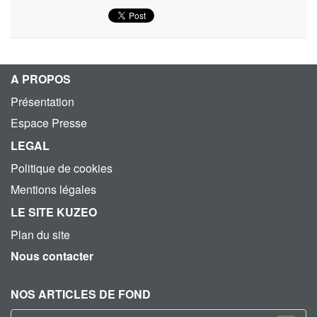
A PROPOS
Présentation
Espace Presse
LEGAL
Politique de cookies
Mentions légales
LE SITE KUZEO
Plan du site
Nous contacter
NOS ARTICLES DE FOND