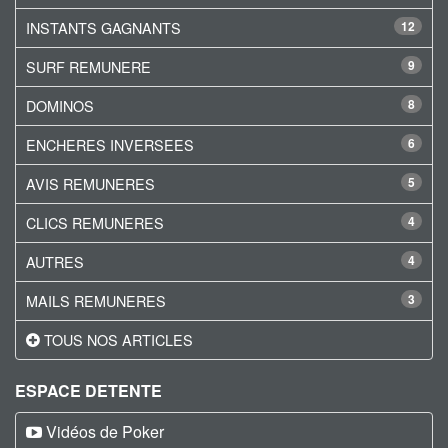
INSTANTS GAGNANTS
12
SURF REMUNERE
9
DOMINOS
8
ENCHERES INVERSEES
6
AVIS REMUNERES
5
CLICS REMUNERES
4
AUTRES
4
MAILS REMUNERES
3
TOUS NOS ARTICLES
ESPACE DETENTE
Vidéos de Poker