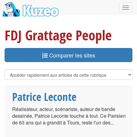
FDJ Grattage People
Comparer les sites
Patrice Leconte
Réalisateur, acteur, scénariste, auteur de bande
dessinée, Patrice Leconte touche à tout. Ce Parisien
de 63 ans qui a grandit à Tours, reste l'un des...