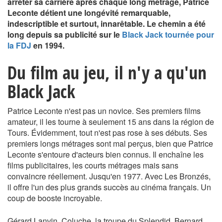
arrêter sa carrière après chaque long métrage, Patrice
Leconte détient une longévité remarquable,
indescriptible et surtout, innarêtable. Le chemin a été
long depuis sa publicité sur le
Black Jack tournée pour
la FDJ
en 1994.
Du film au jeu, il n'y a qu'un
Black Jack
Patrice Leconte n'est pas un novice. Ses premiers films
amateur, il les tourne à seulement 15 ans dans la région de
Tours. Évidemment, tout n'est pas rose à ses débuts. Ses
premiers longs métrages sont mal perçus, bien que Patrice
Leconte s'entoure d'acteurs bien connus. Il enchaîne les
films publicitaires, les courts métrages mais sans
convaincre réellement. Jusqu'en 1977. Avec Les Bronzés,
il offre l'un des plus grands succès au cinéma français. Un
coup de booste incroyable.
Gérard Lanvin, Coluche, la troupe du Splendid, Bernard