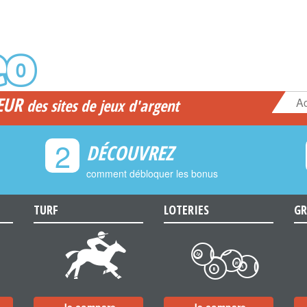
EUR
Ac
des sites de jeux d'argent
2
DÉCOUVREZ
comment débloquer les bonus
TURF
LOTERIES
GR
d
c