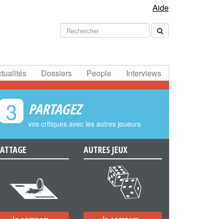
Aide
tualités
Dossiers
People
Interviews
3
PARTAGEZ
vos critiques avec les autres joueurs
ATTAGE
AUTRES JEUX
e
f