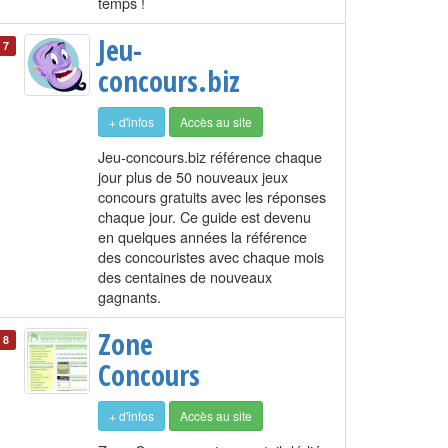
temps !
Jeu-
7
concours.biz
+ d'infos
Accès au site
Jeu-concours.biz référence chaque
jour plus de 50 nouveaux jeux
concours gratuits avec les réponses
chaque jour. Ce guide est devenu
en quelques années la référence
des concouristes avec chaque mois
des centaines de nouveaux
gagnants.
Zone
8
Concours
+ d'infos
Accès au site