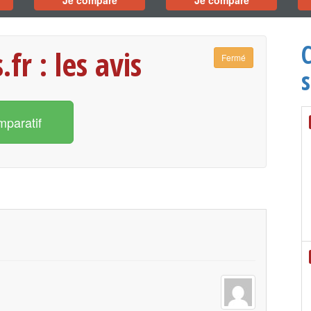
Je compare
Je compare
fr : les avis
Fermé
s
mparatif