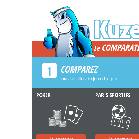
COMPARAT
Le
1
COMPAREZ
tous les sites de jeux d'argent
POKER
PARIS SPORTIFS
a
b