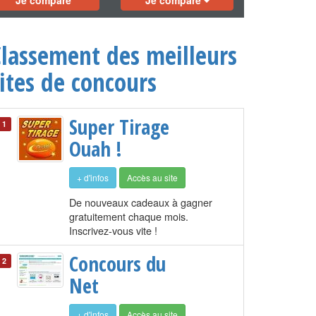
Je compare
Je compare
Classement des meilleurs
ites de concours
Super Tirage
1
Ouah !
+ d'infos
Accès au site
De nouveaux cadeaux à gagner
gratuitement chaque mois.
Inscrivez-vous vite !
Concours du
2
Net
+ d'infos
Accès au site