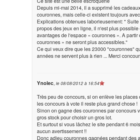
Ce site est une belle escroquerie
Depuis mi-mai 2014, il a supprimé les cadeaux
couronnes, mais celle-ci existent toujours avec
Explications obtenues laborieusement: " Suite à
propos des jeux en ligne, il n'est plus possib
avantages de l'espace « couronnes ». A partir 
couronnes » ne seront plus accessibles."
Ce qui veux dire que les 23000 "couronnes" q
années ne servent plus à rien ... Merci concours.
Ynolec
,
le
08/08/2012 à 16:54
Très peu de concours, si on enlève les places 
les concours à vote il reste plus grand chose !
Sinon on gagne des couronnes par concours val
gros stock pour choisir un gros lot.
Et surtout si vous lâchez le site pendant 6 moi
aucun avertissement !!
Donc adieu couronnes gagnées pendant des a