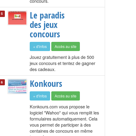
concours.
Le paradis
5
des jeux
concours
+ d'infos
Accès au site
Jouez gratuitement à plus de 500
jeux concours et tentez de gagner
des cadeaux.
Konkours
6
+ d'infos
Accès au site
Konkours.com vous propose le
logiciel "Wahoo" qui vous remplit les
formulaires automatiquement. Cela
vous permet de participer à des
centaines de concours en même