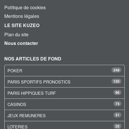
Politique de cookies
Mentions légales
LE SITE KUZEO
Plan du site
Nous contacter
NOS ARTICLES DE FOND
POKER
248
PARIS SPORTIFS PRONOSTICS
120
PARIS HIPPIQUES TURF
96
CASINOS
74
JEUX REMUNERES
31
LOTERIES
25