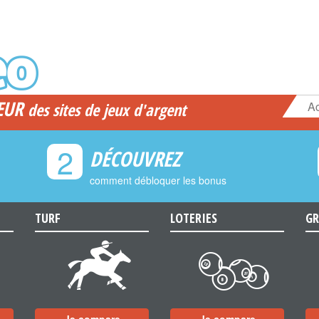
EUR
Ac
des sites de jeux d'argent
2
DÉCOUVREZ
comment débloquer les bonus
TURF
LOTERIES
GR
d
c