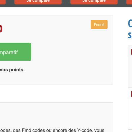
Je compare
Je compare
b
Fermé
s
mparatif
vos points.
codes, des Find codes ou encore des Y-code, vous