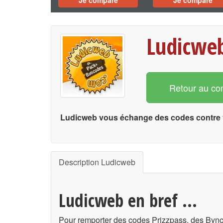
Je compare
Je compare
Ludicwe
Retour au co
Ludicweb vous échange des codes contre 
Description Ludicweb
Ludicweb en bref ...
Pour remporter des codes Prizzpass, des Byn