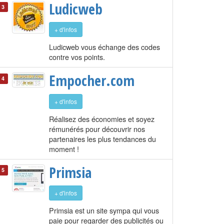
Ludicweb
3
+ d'infos
Ludicweb vous échange des codes
contre vos points.
Empocher.com
4
+ d'infos
Réalisez des économies et soyez
rémunérés pour découvrir nos
partenaires les plus tendances du
moment !
Primsia
5
+ d'infos
Primsia est un site sympa qui vous
paie pour regarder des publicités ou