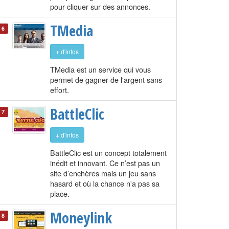
pour cliquer sur des annonces.
TMedia
6
+ d'infos
TMedia est un service qui vous
permet de gagner de l'argent sans
effort.
BattleClic
7
+ d'infos
BattleClic est un concept totalement
inédit et innovant. Ce n’est pas un
site d’enchères mais un jeu sans
hasard et où la chance n'a pas sa
place.
Moneylink
8