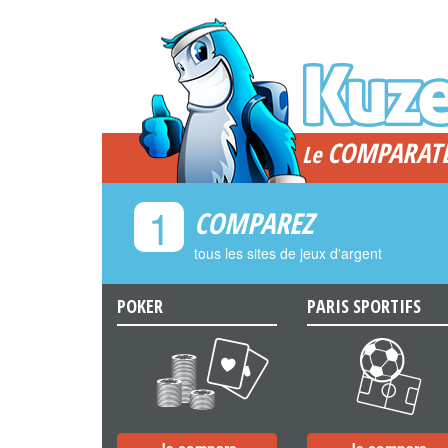
COMPARAT
Le
1
COMPAREZ
tous les sites de jeux d'argent
POKER
PARIS SPORTIFS
a
b