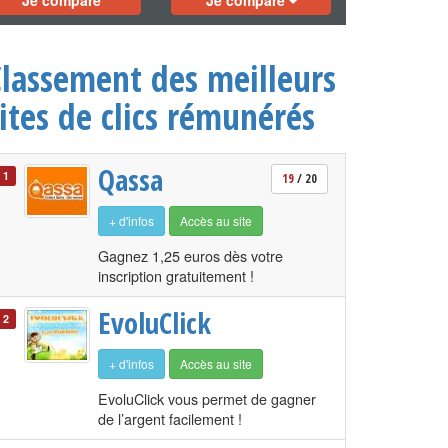
Je compare
Je compare
Classement des meilleurs
ites de clics rémunérés
Qassa
1
19
/ 20
+ d'infos
Accès au site
Gagnez 1,25 euros dès votre
inscription gratuitement !
EvoluClick
2
+ d'infos
Accès au site
EvoluClick vous permet de gagner
de l’argent facilement !