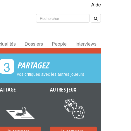
Aide
tualités
Dossiers
People
Interviews
3
PARTAGEZ
vos critiques avec les autres joueurs
ATTAGE
AUTRES JEUX
e
f