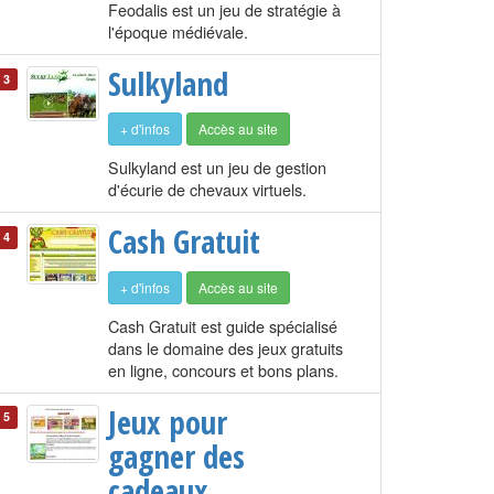
Feodalis est un jeu de stratégie à
l'époque médiévale.
Sulkyland
3
+ d'infos
Accès au site
Sulkyland est un jeu de gestion
d'écurie de chevaux virtuels.
Cash Gratuit
4
+ d'infos
Accès au site
Cash Gratuit est guide spécialisé
dans le domaine des jeux gratuits
en ligne, concours et bons plans.
Jeux pour
5
gagner des
cadeaux