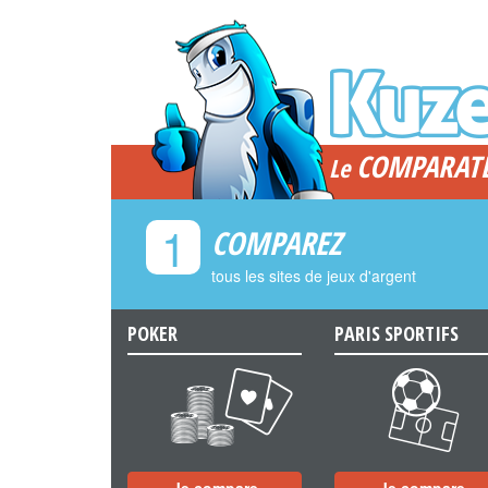
COMPARAT
Le
1
COMPAREZ
tous les sites de jeux d'argent
POKER
PARIS SPORTIFS
a
b