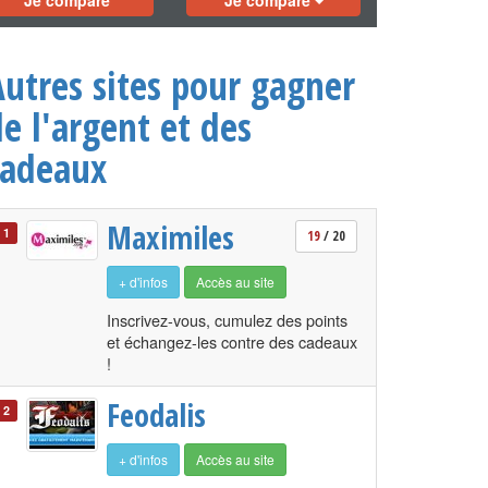
Je compare
Je compare
Autres sites pour gagner
e l'argent et des
cadeaux
Maximiles
1
19
/ 20
+ d'infos
Accès au site
Inscrivez-vous, cumulez des points
et échangez-les contre des cadeaux
!
Feodalis
2
+ d'infos
Accès au site