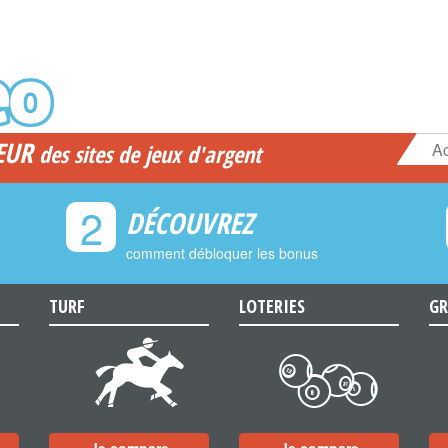
EUR
Ac
des sites de jeux d'argent
2
DÉCOUVREZ
comment débloquer les bonus
TURF
LOTERIES
GR
d
c