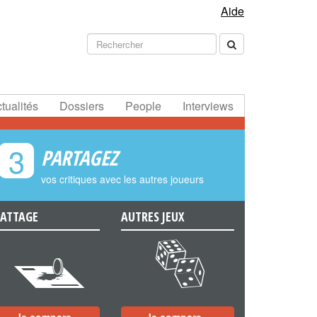
Aide
tualités
Dossiers
People
Interviews
3
PARTAGEZ
vos critiques avec les autres joueurs
ATTAGE
AUTRES JEUX
e
f