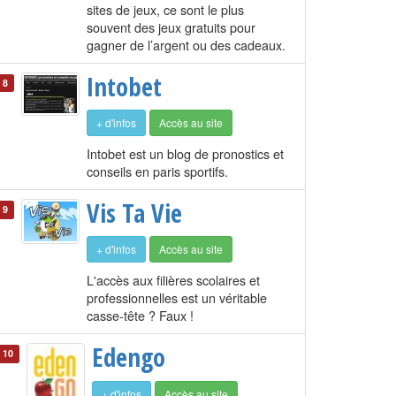
sites de jeux, ce sont le plus
souvent des jeux gratuits pour
gagner de l’argent ou des cadeaux.
Intobet
8
+ d'infos
Accès au site
Intobet est un blog de pronostics et
conseils en paris sportifs.
Vis Ta Vie
9
+ d'infos
Accès au site
L'accès aux filières scolaires et
professionnelles est un véritable
casse-tête ? Faux !
Edengo
10
+ d'infos
Accès au site