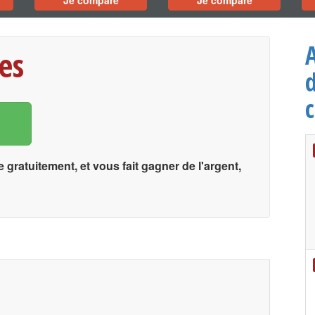
Je compare
Je compare
es
d
gratuitement, et vous fait gagner de l'argent,