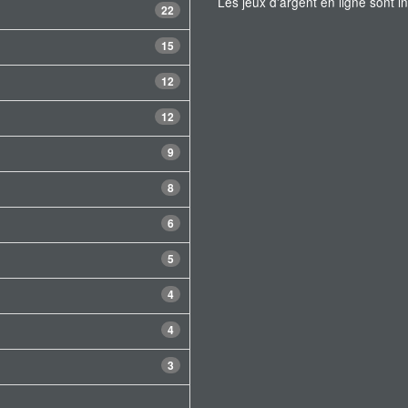
Les jeux d'argent en ligne sont 
22
15
12
12
9
8
6
5
4
4
3