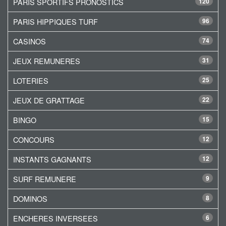
PARIS SPORTIFS PRONOSTICS
120
PARIS HIPPIQUES TURF
96
CASINOS
74
JEUX REMUNERES
31
LOTERIES
25
JEUX DE GRATTAGE
22
BINGO
15
CONCOURS
12
INSTANTS GAGNANTS
12
SURF REMUNERE
9
DOMINOS
8
ENCHERES INVERSEES
6