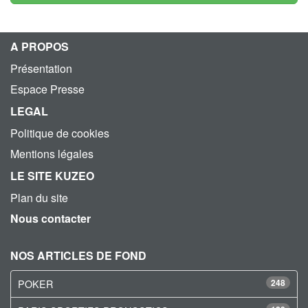
A PROPOS
Présentation
Espace Presse
LEGAL
Politique de cookies
Mentions légales
LE SITE KUZEO
Plan du site
Nous contacter
NOS ARTICLES DE FOND
POKER
248