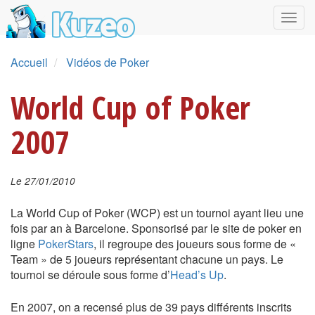
Accueil
Vidéos de Poker
World Cup of Poker
2007
Le 27/01/2010
La World Cup of Poker (WCP) est un tournoi ayant lieu une
fois par an à Barcelone. Sponsorisé par le site de poker en
ligne
PokerStars
, il regroupe des joueurs sous forme de «
Team » de 5 joueurs représentant chacune un pays. Le
tournoi se déroule sous forme d’
Head’s Up
.
En 2007, on a recensé plus de 39 pays différents inscrits