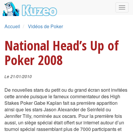
Accueil
Vidéos de Poker
National Head’s Up of
Poker 2008
Le 21/01/2010
De nouvelles stars du petit ou du grand écran sont invitées
cette année puisque le fameux commentateur des High
Stakes Poker Gabe Kaplan fait sa première apparition
ainsi que les stars Jason Alexander de Seinfeld ou
Jennifer Tilly, nominée aux oscars. Pour la première fois
aussi, un siège spécial était offert sur internet autour d’un
tournoi spécial rassemblant plus de 7000 participants et