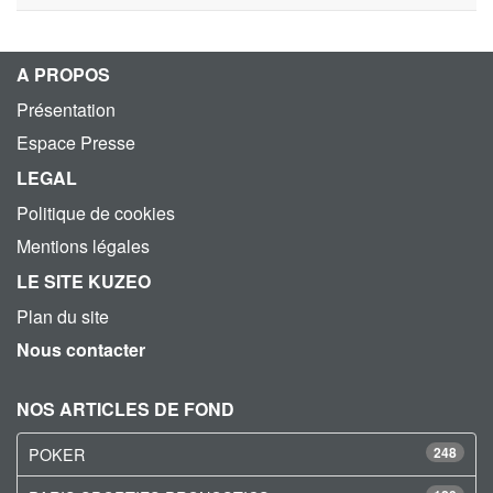
A PROPOS
Présentation
Espace Presse
LEGAL
Politique de cookies
Mentions légales
LE SITE KUZEO
Plan du site
Nous contacter
NOS ARTICLES DE FOND
POKER
248