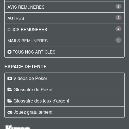
AVIS REMUNERES
5
AUTRES
4
CLICS REMUNERES
4
MAILS REMUNERES
3
TOUS NOS ARTICLES
ESPACE DETENTE
Vidéos de Poker
Glossaire du Poker
Glossaire des jeux d'argent
Jouez gratuitement