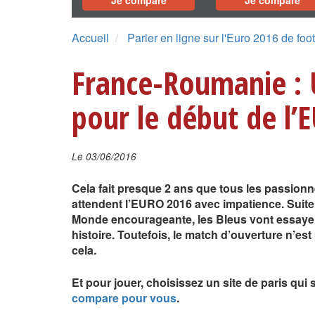
Je compare
Je compare
Accueil
Parier en ligne sur l'Euro 2016 de foot
France-Roumanie : U
pour le début de l
Le 03/06/2016
Cela fait presque 2 ans que tous les passionn
attendent l’EURO 2016 avec impatience. Suit
Monde encourageante, les Bleus vont essayer 
histoire. Toutefois, le match d’ouverture n’est
cela.
Et pour jouer, choisissez un site de paris qui s
compare pour vous
.