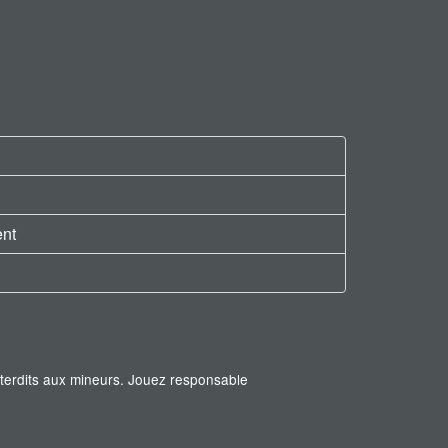
ent
interdits aux mineurs. Jouez responsable