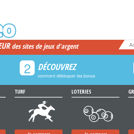
EUR
Ac
des sites de jeux d'argent
2
DÉCOUVREZ
comment débloquer les bonus
TURF
LOTERIES
GR
d
c