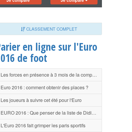
Je compare
Je compare
CLASSEMENT COMPLET
arier en ligne sur l'Euro
2016 de foot
Les forces en présence à 3 mois de la compétition
Euro 2016 : comment obtenir des places ?
Les joueurs à suivre cet été pour l'Euro
EURO 2016 : Que penser de la liste de Didier Deschamps et de nos chances de victoire?
L'Euro 2016 fait grimper les paris sportifs