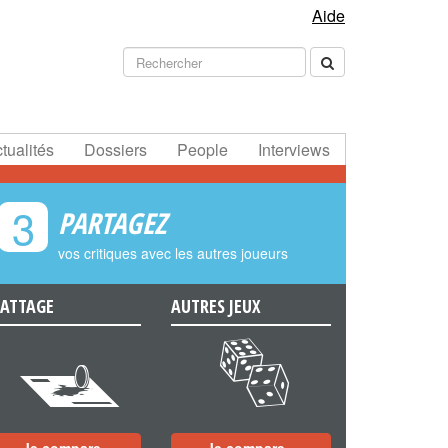
Aide
tualités
Dossiers
People
Interviews
3
PARTAGEZ
vos critiques avec les autres joueurs
ATTAGE
AUTRES JEUX
e
f