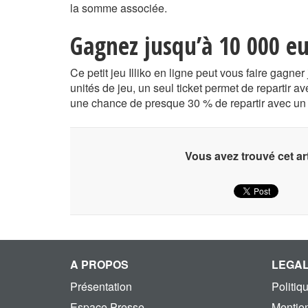
la somme associée.
Gagnez jusqu’à 10 000 e
Ce petit jeu Illiko en ligne peut vous faire gagne
unités de jeu, un seul ticket permet de repartir a
une chance de presque 30 % de repartir avec un
Vous avez trouvé cet art
A PROPOS
LEGA
Présentation
Politiq
Espace Presse
Mention