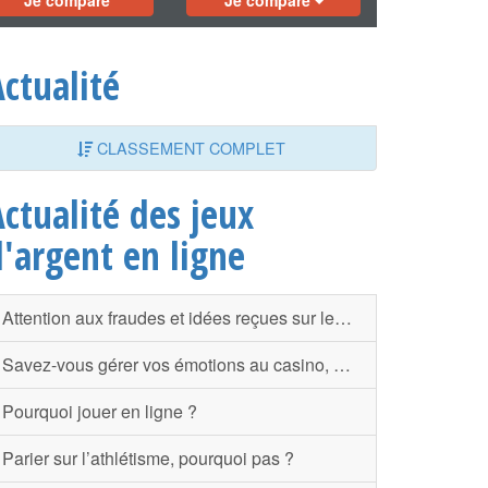
Je compare
Je compare
ctualité
CLASSEMENT COMPLET
ctualité des jeux
d'argent en ligne
Attention aux fraudes et idées reçues sur les casinos
Savez-vous gérer vos émotions au casino, et principalement au poker ?
Pourquoi jouer en ligne ?
Parier sur l’athlétisme, pourquoi pas ?