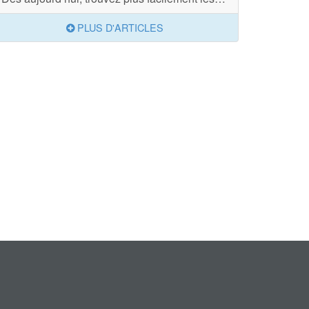
PLUS D'ARTICLES