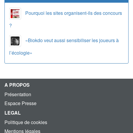
Pourquoi les sites organisent-ils des concours
?
«Biokdo veut aussi sensibiliser les joueurs à
l’écologie»
A PROPOS
Présentation
Espace Presse
LEGAL
Politique de cookies
Mentions légales