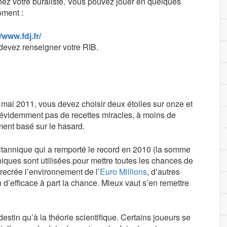
hez votre buraliste. Vous pouvez jouer en quelques
oment :
//www.fdj.fr/
 devez renseigner votre RIB.
 mai 2011, vous devez choisir deux étoiles sur onze et
a évidemment pas de recettes miracles, à moins de
ment basé sur le hasard.
itannique qui a remporté le record en 2010 (la somme
iques sont utilisées pour mettre toutes les chances de
i recrée l’environnement de l’
Euro Millions
, d’autres
 d’efficace à part la chance. Mieux vaut s’en remettre
stin qu’à la théorie scientifique. Certains joueurs se