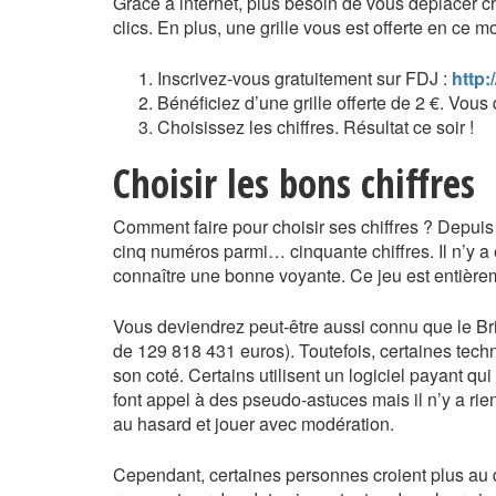
Grâce à internet, plus besoin de vous déplacer c
clics. En plus, une grille vous est offerte en ce m
Inscrivez-vous gratuitement sur FDJ :
http:
Bénéficiez d’une grille offerte de 2 €. Vous
Choisissez les chiffres. Résultat ce soir !
Choisir les bons chiffres
Comment faire pour choisir ses chiffres ? Depuis
cinq numéros parmi… cinquante chiffres. Il n’y 
connaître une bonne voyante. Ce jeu est entière
Vous deviendrez peut-être aussi connu que le Br
de 129 818 431 euros). Toutefois, certaines techn
son coté. Certains utilisent un logiciel payant qu
font appel à des pseudo-astuces mais il n’y a rien
au hasard et jouer avec modération.
Cependant, certaines personnes croient plus au de