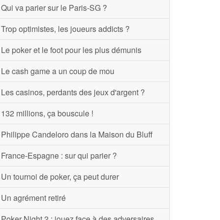
Qui va parier sur le Paris-SG ?
Trop optimistes, les joueurs addicts ?
Le poker et le foot pour les plus démunis
Le cash game a un coup de mou
Les casinos, perdants des jeux d'argent ?
132 millions, ça bouscule !
Philippe Candeloro dans la Maison du Bluff
France-Espagne : sur qui parier ?
Un tournoi de poker, ça peut durer
Un agrément retiré
Poker Night 2 : jouez face à des adversaires délirants