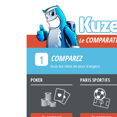
COMPARAT
Le
1
COMPAREZ
tous les sites de jeux d'argent
POKER
PARIS SPORTIFS
a
b