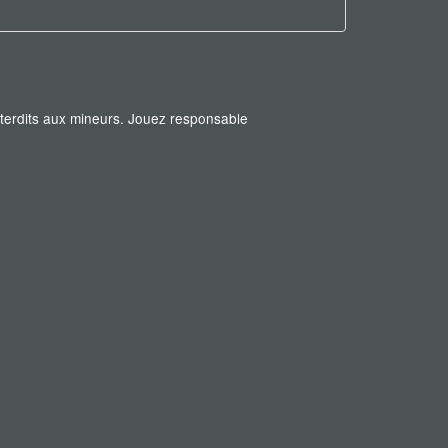
interdits aux mineurs. Jouez responsable