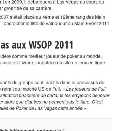
t en 2009, il débarquera à Las Vegas au cours du
r gros titre de sa carrière.
2007 s’était placé au 4ème et 12ème rang des Main
 : décrocher le titre de vainqueur du Main Event 2011
 pas aux WSOP 2011
nsidéré comme meilleur joueur de poker au monde,
ociété Tiltware, fondatrice du site de jeux en ligne
igeants du groupe sont inactifs dans le processus de
retrait du marché US de Full.
« Les joueurs de Full
La situation financière de certains les empêche de jouer
uer alors que d'autres ne peuvent pas le faire. C’est
iales de Poker de Las Vegas cette année »
.
icle intéressant, partagez le !