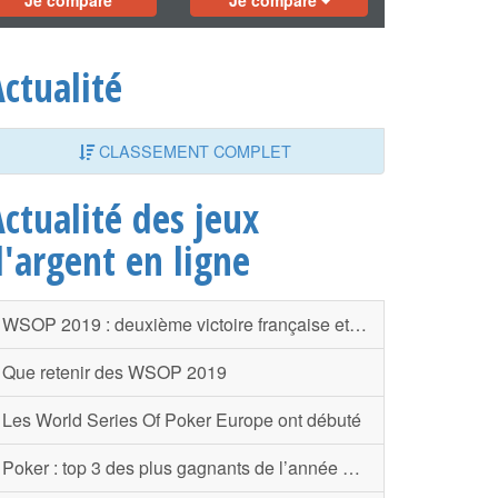
Je compare
Je compare
ctualité
CLASSEMENT COMPLET
ctualité des jeux
d'argent en ligne
WSOP 2019 : deuxième victoire française et doublé de Campbell
Que retenir des WSOP 2019
Les World Series Of Poker Europe ont débuté
Poker : top 3 des plus gagnants de l’année 2018