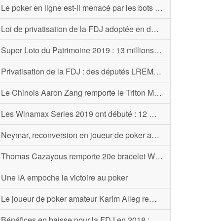
Le poker en ligne est-il menacé par les bots et l’intelligence artificielle ?
Loi de privatisation de la FDJ adoptée en deuxième lecture à l’Assemblée
Super Loto du Patrimoine 2019 : 13 millions d’euros en jeu, comment faire pour y jouer ?
Privatisation de la FDJ : des députés LREM veulent renforcer le contrôle de la vente des jeux aux mineurs
Le Chinois Aaron Zang remporte le Triton Million, le tournoi de poker le plus cher de l’histoire
Les Winamax Series 2019 ont débuté : 12 millions d’euros garantis
Neymar, reconversion en joueur de poker après sa carrière ?
Thomas Cazayous remporte 20e bracelet WSOP pour un Français
Une IA empoche la victoire au poker
Le joueur de poker amateur Karim Alleg remporte le premier tournoi du Club Circus Paris
Bénéfices en baisse pour la FDJ en 2018 : une première depuis de nombreuses années