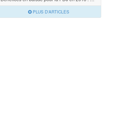
PLUS D'ARTICLES