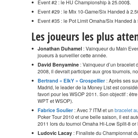
Event #2 : le HU Championship à 25.000$.
Event #29 : le Mix 10-Game/Six Handed à 2.5
Event #35 : le Pot Limit Omaha/Six Handed à 
Les joueurs les plus atte
Jonathan Duhamel
: Vainqueur du Main Even
joueurs à surveiller cette année.
David Benyamine
: Vainqueur d’un bracelet
2008, il devrait participer aux gros tournois,
Bertrand « ElkY » Grospellier
: Après ses suc
Madrid, le leader de la Money List est considér
favori pour les WSOP 2011. Son objectif : êtr
WPT et WSOP).
Fabrice Soulier
: Avec 7 ITM et un
bracelet 
Poker Tour 2010 et une belle saison, il est a
2011 lors du tournoi Omaha Hi-Low Split-8 or B
Ludovic Lacay
: Finaliste du Championnat d