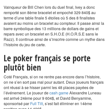
Vainqueur de Bill Chen lors du duel final, Ivey a donc
remporté son 8ème bracelet et empoché 329 840$ au
terme d’une table finale 5 étoiles où 5 des 8 finalistes
avaient au moins un bracelet au compteur. Il passe ainsi la
barre symbolique des 13 millions de dollars de gains et
repars avec un bracelet en S.H.O.E (H.O.R.S.E sans le
Razz). Il continue ainsi de s’inscrire comme un mythe dans
l’histoire du jeu de carte.
Le poker français se porte
plutôt bien
Coté Français, si on ne rentre pas encore dans l’histoire,
on ne s’en sort pas mal pour autant. Deux joueurs français
ont réussi à se hisser parmi les 48 places payées de
l’événement. Le joueur de
cash game
Alexandre Luneau
est arrivé 24ème pour 9 604$, et David Benyamine,
sponsorisé par
Full Tilt
, s’est fait éliminer en 14ème
position avec 14 406$.