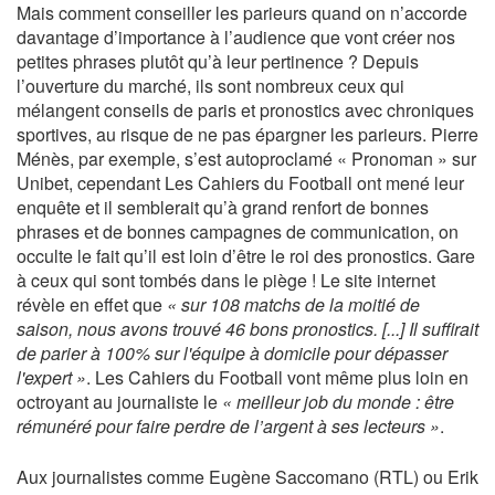
Mais comment conseiller les parieurs quand on n’accorde
davantage d’importance à l’audience que vont créer nos
petites phrases plutôt qu’à leur pertinence ? Depuis
l’ouverture du marché, ils sont nombreux ceux qui
mélangent conseils de paris et pronostics avec chroniques
sportives, au risque de ne pas épargner les parieurs. Pierre
Ménès, par exemple, s’est autoproclamé « Pronoman » sur
Unibet, cependant Les Cahiers du Football ont mené leur
enquête et il semblerait qu’à grand renfort de bonnes
phrases et de bonnes campagnes de communication, on
occulte le fait qu’il est loin d’être le roi des pronostics. Gare
à ceux qui sont tombés dans le piège ! Le site internet
révèle en effet que
« sur 108 matchs de la moitié de
saison, nous avons trouvé 46 bons pronostics. [...] Il suffirait
de parier à 100% sur l'équipe à domicile pour dépasser
l'expert »
. Les Cahiers du Football vont même plus loin en
octroyant au journaliste le
« meilleur job du monde : être
rémunéré pour faire perdre de l’argent à ses lecteurs »
.
Aux journalistes comme Eugène Saccomano (RTL) ou Erik