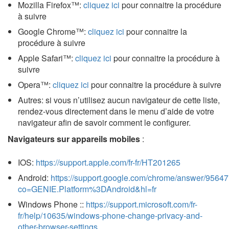
Mozilla Firefox™:
cliquez ici
pour connaitre la procédure
à suivre
Google Chrome™:
cliquez ici
pour connaitre la
procédure à suivre
Apple Safari™:
cliquez ici
pour connaitre la procédure à
suivre
Opera™:
cliquez ici
pour connaitre la procédure à suivre
Autres: si vous n’utilisez aucun navigateur de cette liste,
rendez-vous directement dans le menu d’aide de votre
navigateur afin de savoir comment le configurer.
Navigateurs sur appareils mobiles
:
IOS:
https://support.apple.com/fr-fr/HT201265
Android:
https://support.google.com/chrome/answer/9564
co=GENIE.Platform%3DAndroid&hl=fr
Windows Phone ::
https://support.microsoft.com/fr-
fr/help/10635/windows-phone-change-privacy-and-
other-browser-settings