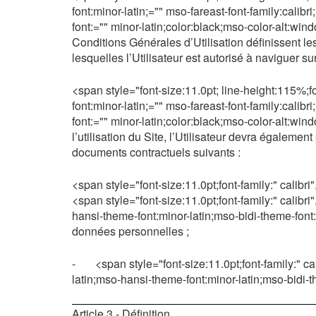
font:minor-latin;="" mso-fareast-font-family:calib
font:="" minor-latin;color:black;mso-color-alt:wi
Conditions Générales d’Utilisation définissent le
lesquelles l’Utilisateur est autorisé à naviguer sur 
<span style="font-size:11.0pt; line-height:115%;fo
font:minor-latin;="" mso-fareast-font-family:calib
font:="" minor-latin;color:black;mso-color-alt:wi
l’utilisation du Site, l’Utilisateur devra égalem
documents contractuels suivants :
<span style="font-size:11.0pt;font-family:" calibri"
<span style="font-size:11.0pt;font-family:" calibri
hansi-theme-font:minor-latin;mso-bidi-theme-font:
données personnelles ;
-
<span style="font-size:11.0pt;font-family:" ca
latin;mso-hansi-theme-font:minor-latin;mso-bidi-t
Article 3 - Définition