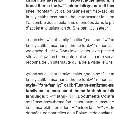
hansi-theme-font:="" minor-latin;mso-bidi-th
style="font-family:" calibri",sans-serif;mso-ascii-
family:calibri;mso-hansi-theme-font:minor-latin;m
l’ensemble des stipulations énoncées dans le pr
d’accès et d’utilisation du Site par l’Utilisateur.
<span style="font-family:" calibri",sans-serif;="" 
family:calibri;mso-hansi-theme-font:="" minor-lati
weight:bold"="">«
Cookie
» : fichier texte placé
site visité par un internaute, qui est lu par le s
reconnaître un internaute qui a déjà visité le Site.
<span style="font-family:" calibri",sans-serif;="" 
family:calibri;mso-hansi-theme-font:="" minor-lat
style="font-family:" calibri",sans-serif;mso-as
family:calibri;mso-hansi-theme-font:minor-lat
language:it"="" lang="IT">Documents Contr
serif;mso-ascii-theme-font:minor-latin;="" mso-far
latin;mso-bidi-theme-font:="" minor-latin"="">» :
données personnelles et la Politique de cookies.