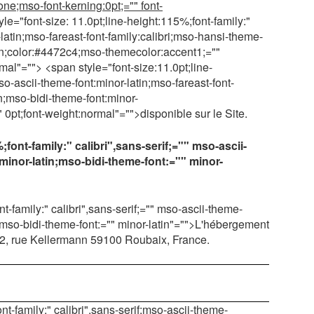
e;mso-font-kerning:0pt;="" font-
le="font-size: 11.0pt;line-height:115%;font-family:"
-latin;mso-fareast-font-family:calibri;mso-hansi-theme-
atin;color:#4472c4;mso-themecolor:accent1;=""
al"=""> <span style="font-size:11.0pt;line-
mso-ascii-theme-font:minor-latin;mso-fareast-font-
in;mso-bidi-theme-font:minor-
" 0pt;font-weight:normal"="">disponible sur le Site.
font-family:" calibri",sans-serif;="" mso-ascii-
minor-latin;mso-bidi-theme-font:="" minor-
t-family:" calibri",sans-serif;="" mso-ascii-theme-
n;mso-bidi-theme-font:="" minor-latin"="">L'hébergement
e 2, rue Kellermann 59100 Roubaix, France.
nt-family:" calibri",sans-serif;mso-ascii-theme-