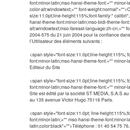
font:minor-latin;mso-hansi-theme-font:="" minor-l
color-alt:windowtext;="" font-weight:normal"="">
size:11.0pt;line-height:115%;font-family:" calibri
hansi-theme-font:minor-latin;mso-bidi-theme-font:
alt:windowtext;mso-fareast-language:zh-cn;="" font
2004-575 du 21 juin 2004 pour la confiance da
l’Utilisateur des éléments suivants :
<span style="font-size:11.0pt;line-height:115%; fo
font:minor-latin;mso-hansi-theme-font:="" minor-l
Editeur du Site
<span style="font-size:11.0pt;line-height:115%; fo
font:minor-latin;mso-hansi-theme-font:="" minor-l
Site est édité par la société ST MEDIA, S.A.S au c
au 135 avenue Victor Hugo 75116 Paris.
<span style="font-size:11.0pt; line-height:115%;fo
font:minor-latin;="" mso-hansi-theme-font:minor-l
latin;color:black"="">Téléphone : 01 40 54 75 76.