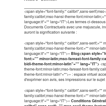
<span style="font-family:" calibri",sans-serif;mso-
family:calibri;mso-hansi-theme-font:minor-latin;=
language:it"="" lang="IT">Les termes ci-dessous 
Documents Contractuels avec une majuscule, invar
auront la signification suivante :
<span style="font-family:" calibri",sans-serif;="" 
family:calibri;mso-hansi-theme-font:="" minor-lat
language:it"="" lang="IT">«
Blog
<span style="fo
font:="" minor-latin;mso-fareast-font-family:c
bidi-theme-font:minor-latin"="" lang="IT">
<sp
theme-font:minor-latin;mso-fareast-font-family:cal
theme-font:minor-latin"="">» : espace virtuel acce
d'exprimer son avis, ses impressions sur le sujet 
<span style="font-family:" calibri",sans-serif;="" 
family:calibri;mso-hansi-theme-font:="" minor-lat
language:it"="" lang="IT">«
Conditions Générale
calibri",sans-serif;="" mso-ascii-theme-font:m