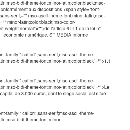
atin;mso-bidi-theme-font:minor-latin;color:black;mso-
Conformément aux dispositions <span style="font-
",sans-serif;="" mso-ascii-theme-font:minor-latin;mso-
="" minor-latin;color:black;mso-color-
-weight:normal"="">de l'article 6 III-1 de la loi n°
ns l'économie numérique, ST MEDIA informe
nt-family:" calibri",sans-serif;mso-ascii-theme-
atin;mso-bidi-theme-font:minor-latin;color:black"="">1.1
nt-family:" calibri",sans-serif;mso-ascii-theme-
atin;mso-bidi-theme-font:minor-latin;color:black"="">Le
apital de 3.000 euros, dont le siège social est situé
nt-family:" calibri",sans-serif;mso-ascii-theme-
atin;mso-bidi-theme-font:minor-