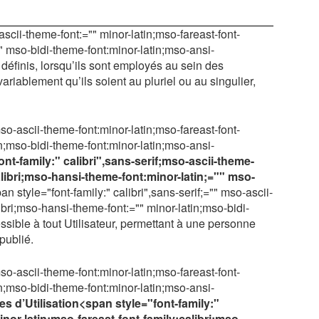
ascii-theme-font:="" minor-latin;mso-fareast-font-
"" mso-bidi-theme-font:minor-latin;mso-ansi-
définis, lorsqu’ils sont employés au sein des
iablement qu’ils soient au pluriel ou au singulier,
mso-ascii-theme-font:minor-latin;mso-fareast-font-
in;mso-bidi-theme-font:minor-latin;mso-ansi-
nt-family:" calibri",sans-serif;mso-ascii-theme-
alibri;mso-hansi-theme-font:minor-latin;="" mso-
an style="font-family:" calibri",sans-serif;="" mso-ascii-
ibri;mso-hansi-theme-font:="" minor-latin;mso-bidi-
ssible à tout Utilisateur, permettant à une personne
publié.
mso-ascii-theme-font:minor-latin;mso-fareast-font-
in;mso-bidi-theme-font:minor-latin;mso-ansi-
s d’Utilisation
<span style="font-family:"
inor-latin;mso-fareast-font-family:calibri;mso-