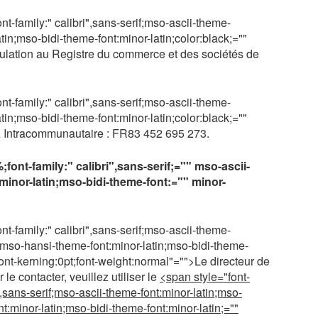
nt-family:" calibri",sans-serif;mso-ascii-theme-
tin;mso-bidi-theme-font:minor-latin;color:black;=""
ulation au Registre du commerce et des sociétés de
nt-family:" calibri",sans-serif;mso-ascii-theme-
tin;mso-bidi-theme-font:minor-latin;color:black;=""
 Intracommunautaire : FR83 452 695 273.
font-family:" calibri",sans-serif;="" mso-ascii-
minor-latin;mso-bidi-theme-font:="" minor-
nt-family:" calibri",sans-serif;mso-ascii-theme-
ri;mso-hansi-theme-font:minor-latin;mso-bidi-theme-
font-kerning:0pt;font-weight:normal"="">Le directeur de
e contacter, veuillez utiliser le
<span style="font-
i",sans-serif;mso-ascii-theme-font:minor-latin;mso-
nt:minor-latin;mso-bidi-theme-font:minor-latin;=""