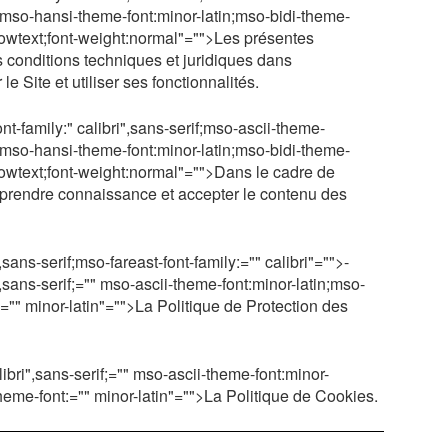
ri;mso-hansi-theme-font:minor-latin;mso-bidi-theme-
ndowtext;font-weight:normal"="">Les présentes
s conditions techniques et juridiques dans
le Site et utiliser ses fonctionnalités.
nt-family:" calibri",sans-serif;mso-ascii-theme-
ri;mso-hansi-theme-font:minor-latin;mso-bidi-theme-
ndowtext;font-weight:normal"="">Dans le cadre de
ent prendre connaissance et accepter le contenu des
,sans-serif;mso-fareast-font-family:="" calibri"="">
-
",sans-serif;="" mso-ascii-theme-font:minor-latin;mso-
="" minor-latin"="">La Politique de Protection des
libri",sans-serif;="" mso-ascii-theme-font:minor-
heme-font:="" minor-latin"="">La Politique de Cookies.