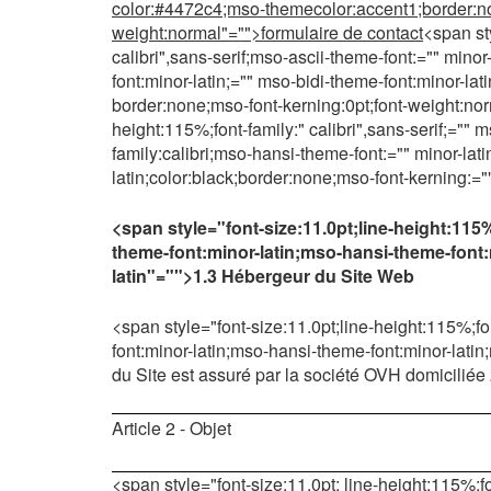
color:#4472c4;mso-themecolor:accent1;border:non
weight:normal"="">formulaire de contact
<span sty
calibri",sans-serif;mso-ascii-theme-font:="" minor
font:minor-latin;="" mso-bidi-theme-font:minor-l
border:none;mso-font-kerning:0pt;font-weight:norm
height:115%;font-family:" calibri",sans-serif;="" 
family:calibri;mso-hansi-theme-font:="" minor-lat
latin;color:black;border:none;mso-font-kerning:="
<span style="font-size:11.0pt;line-height:115%;
theme-font:minor-latin;mso-hansi-theme-font:
latin"="">1.3 Hébergeur du Site Web
<span style="font-size:11.0pt;line-height:115%;fon
font:minor-latin;mso-hansi-theme-font:minor-lati
du Site est assuré par la société OVH domicilié
Article 2 - Objet
<span style="font-size:11.0pt; line-height:115%;fo