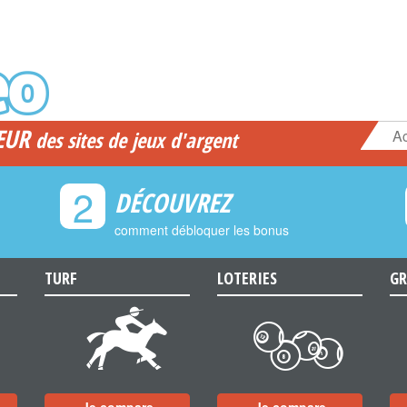
EUR
Ac
des sites de jeux d'argent
2
DÉCOUVREZ
comment débloquer les bonus
TURF
LOTERIES
GR
d
c