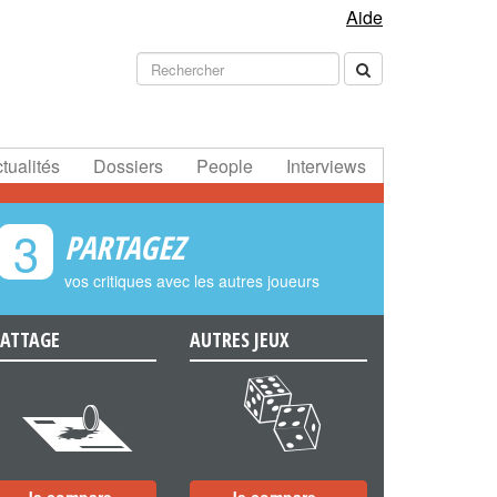
Aide
tualités
Dossiers
People
Interviews
3
PARTAGEZ
vos critiques avec les autres joueurs
ATTAGE
AUTRES JEUX
e
f