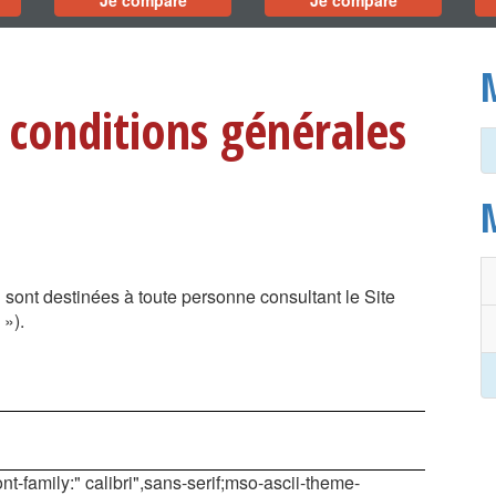
Je compare
Je compare
 conditions générales
 sont destinées à toute personne consultant le Site
»).
nt-family:" calibri",sans-serif;mso-ascii-theme-