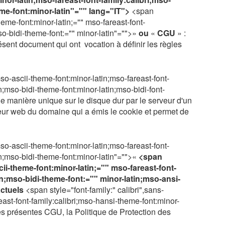
eme-font:minor-latin"="" lang="IT">
<span
theme-font:minor-latin;="" mso-fareast-font-
so-bidi-theme-font:="" minor-latin"="">»
ou
«
CGU
» :
ésent document qui ont
vocation à définir les règles
mso-ascii-theme-font:minor-latin;mso-fareast-font-
n;mso-bidi-theme-font:minor-latin;mso-bidi-font-
 de manière unique sur le disque dur par le serveur d'un
erveur web du domaine qui a émis le cookie et permet de
mso-ascii-theme-font:minor-latin;mso-fareast-font-
in;mso-bidi-theme-font:minor-latin"="">«
<span
cii-theme-font:minor-latin;="" mso-fareast-font-
in;mso-bidi-theme-font:="" minor-latin;mso-ansi-
actuels
<span style="font-family:" calibri",sans-
east-font-family:calibri;mso-hansi-theme-font:minor-
 les présentes CGU, la Politique de Protection des