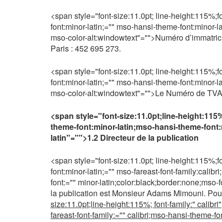
<span style="font-size:11.0pt; line-height:115%;fo
font:minor-latin;="" mso-hansi-theme-font:minor-la
mso-color-alt:windowtext"="">Numéro d’immatric
Paris : 452 695 273.
<span style="font-size:11.0pt; line-height:115%;fo
font:minor-latin;="" mso-hansi-theme-font:minor-la
mso-color-alt:windowtext"="">Le Numéro de TVA
<span style="font-size:11.0pt;line-height:115%;
theme-font:minor-latin;mso-hansi-theme-font:
latin"="">1.2 Directeur de la publication
<span style="font-size:11.0pt; line-height:115%;fo
font:minor-latin;="" mso-fareast-font-family:calib
font:="" minor-latin;color:black;border:none;mso-
la publication est Monsieur Adams Mimouni. Pour l
size:11.0pt;line-height:115%; font-family:" calibr
fareast-font-family:="" calibri;mso-hansi-theme-fo