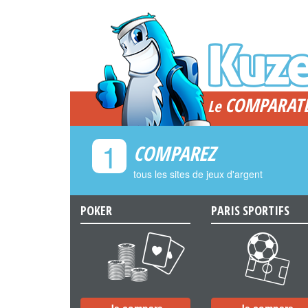
COMPARAT
Le
1
COMPAREZ
tous les sites de jeux d'argent
POKER
PARIS SPORTIFS
a
b