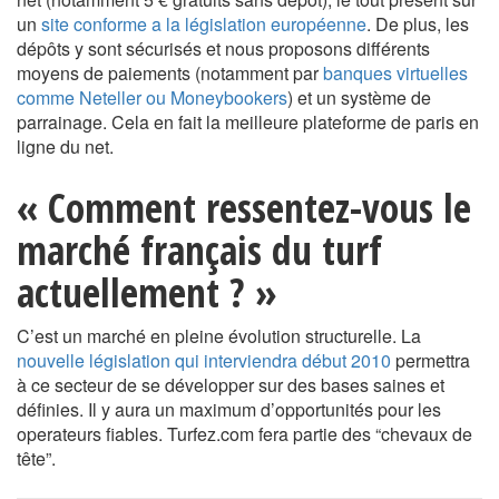
un
site conforme a la législation européenne
. De plus, les
dépôts y sont sécurisés et nous proposons différents
moyens de paiements (notamment par
banques virtuelles
comme Neteller ou Moneybookers
) et un système de
parrainage. Cela en fait la meilleure plateforme de paris en
ligne du net.
« Comment ressentez-vous le
marché français du turf
actuellement ? »
C’est un marché en pleine évolution structurelle. La
nouvelle législation qui interviendra début 2010
permettra
à ce secteur de se développer sur des bases saines et
définies. Il y aura un maximum d’opportunités pour les
operateurs fiables. Turfez.com fera partie des “chevaux de
tête”.