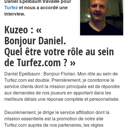
Daniel Epelbaum travaille pour
Turfez
et nous a accordé une
interview.
Kuzeo : «
Bonjour Daniel.
Quel être votre rôle au sein
de Turfez.com ? »
Daniel Epelbaum : Bonjour Florian. Mon rôle au sein de
Turfez.com est double. Premièrement, je coordonne le
service clients dont la mission principale est de répondre
aux demandes de nos joueurs en apportant dans les
meilleurs délais une réponse complète et personnalisée.
Deuxièmement, je dirige le service affiliation dont la
mission essentielle est la promotion de notre site
Turfez.com auprès de nos partenaires, les régies