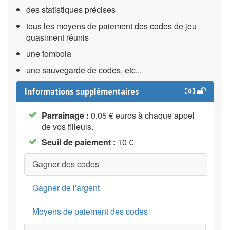
des statistiques précises
tous les moyens de paiement des codes de jeu
quasiment réunis
une tombola
une sauvegarde de codes, etc...
Informations supplémentaires
Parrainage :
0,05 € euros à chaque appel
de vos filleuls.
Seuil de paiement :
10 €
Gagner des codes
Gagner de l'argent
Moyens de paiement des codes