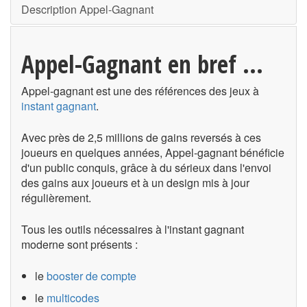
Description Appel-Gagnant
Appel-Gagnant en bref ...
Appel-gagnant est une des références des jeux à
instant gagnant
.
Avec près de 2,5 millions de gains reversés à ces
joueurs en quelques années, Appel-gagnant bénéficie
d'un public conquis, grâce à du sérieux dans l'envoi
des gains aux joueurs et à un design mis à jour
régulièrement.
Tous les outils nécessaires à l'instant gagnant
moderne sont présents :
le
booster de compte
le
multicodes