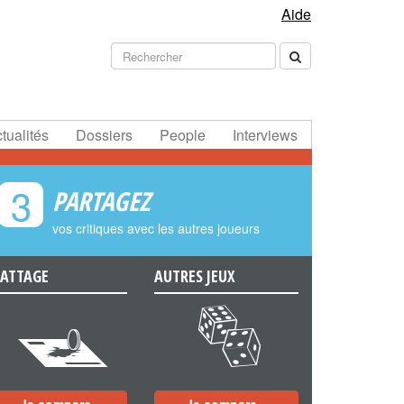
Aide
tualités
Dossiers
People
Interviews
3
PARTAGEZ
vos critiques avec les autres joueurs
ATTAGE
AUTRES JEUX
e
f