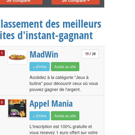
Je compare
Je compare
Classement des meilleurs
ites d'instant-gagnant
MadWin
1
19
/ 20
+ d'infos
Accès au site
Accédez à la catégorie "Jeux à
butins" pour découvrir ceux où vous
pouvez gagner de l'argent.
Appel Mania
2
+ d'infos
Accès au site
L'inscription est 100% gratuite et
vous recevez 1 euro offert sur votre