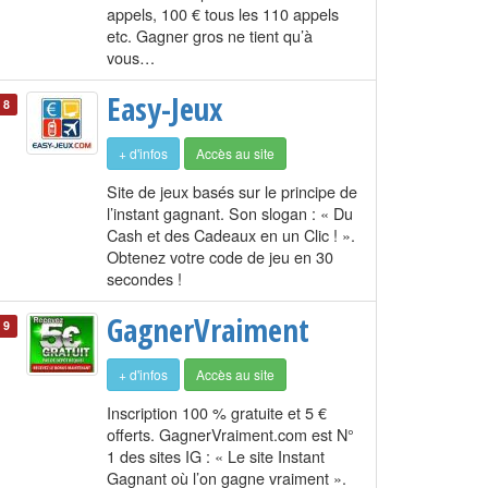
appels, 100 € tous les 110 appels
etc. Gagner gros ne tient qu’à
vous…
Easy-Jeux
8
+ d'infos
Accès au site
Site de jeux basés sur le principe de
l’instant gagnant. Son slogan : « Du
Cash et des Cadeaux en un Clic ! ».
Obtenez votre code de jeu en 30
secondes !
GagnerVraiment
9
+ d'infos
Accès au site
Inscription 100 % gratuite et 5 €
offerts. GagnerVraiment.com est N°
1 des sites IG : « Le site Instant
Gagnant où l’on gagne vraiment ».