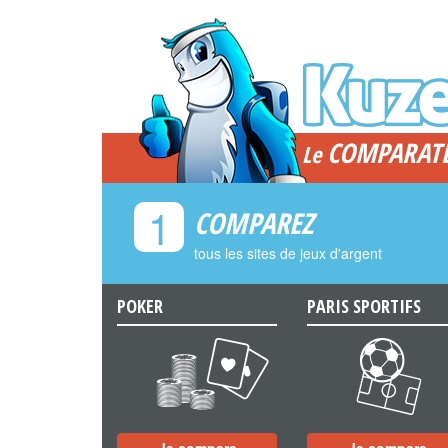
COMPARAT
Le
1
COMPAREZ
tous les sites de jeux d'argent
POKER
PARIS SPORTIFS
a
b