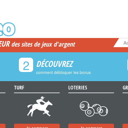
EUR
Ac
des sites de jeux d'argent
2
DÉCOUVREZ
comment débloquer les bonus
TURF
LOTERIES
GR
d
c