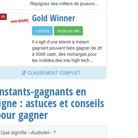
Rejoignez des milliers de joueurs…
Gold Winner
10
+ d'infos
Accès au site
Il s'agit d'une loterie à instant
gagnant pouvant faire gagner de 2€
à 500€ cash, des recharges pour
les mobiles,des lots high tech...
CLASSEMENT COMPLET
Instants-gagnants en
igne : astuces et conseils
pour gagner
Que signifie «Audiotel» ?