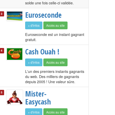
solde une fois celle-ci validée.
Euroseconde
3
+ d'infos
Accès au site
Euroseconde est un instant gagnant
gratuit.
Cash Ouah !
4
+ d'infos
Accès au site
L'un des premiers instants gagnants
du web. Des milliers de gagnants
depuis 2005 ! Une valeur sûre.
Mister-
5
Easycash
+ d'infos
Accès au site