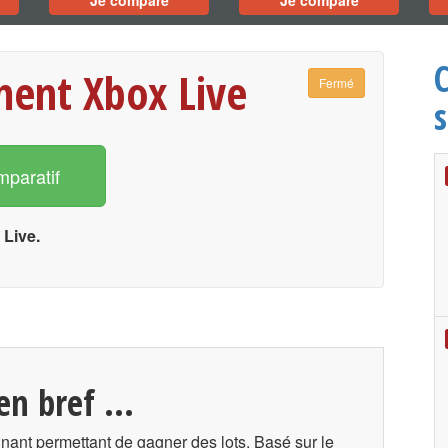
Je compare
Je compare
ent Xbox Live
Fermé
s
mparatif
Live.
n bref ...
nant permettant de gagner des lots. Basé sur le