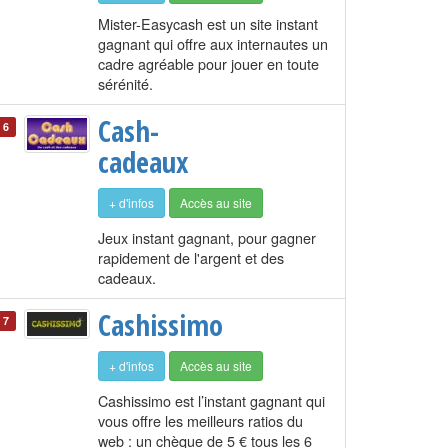
Mister-Easycash est un site instant
gagnant qui offre aux internautes un
cadre agréable pour jouer en toute
sérénité.
Cash-
6
cadeaux
+ d'infos
Accès au site
Jeux instant gagnant, pour gagner
rapidement de l'argent et des
cadeaux.
Cashissimo
7
+ d'infos
Accès au site
Cashissimo est l’instant gagnant qui
vous offre les meilleurs ratios du
web : un chèque de 5 € tous les 6