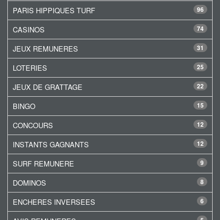
PARIS HIPPIQUES TURF
96
CASINOS
74
JEUX REMUNERES
31
LOTERIES
25
JEUX DE GRATTAGE
22
BINGO
15
CONCOURS
12
INSTANTS GAGNANTS
12
SURF REMUNERE
9
DOMINOS
8
ENCHERES INVERSEES
6