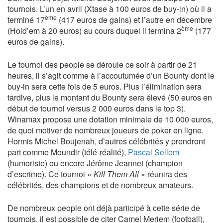
tournois. L’un en avril (Xtase à 100 euros de buy-in) où il a
ème
terminé 17
(417 euros de gains) et l’autre en décembre
ème
(Hold’em à 20 euros) au cours duquel il termina 2
(177
euros de gains).
Le tournoi des people se déroule ce soir à partir de 21
heures, il s’agit comme à l’accoutumée d’un Bounty dont le
buy-in sera cette fois de 5 euros. Plus l’élimination sera
tardive, plus le montant du Bounty sera élevé (50 euros en
début de tournoi versus 2 000 euros dans le top 3).
Winamax propose une dotation minimale de 10 000 euros,
de quoi motiver de nombreux joueurs de poker en ligne.
Hormis Michel Boujenah, d’autres célébrités y prendront
part comme Moundir (télé-réalité),
Pascal Sellem
(humoriste) ou encore Jérôme Jeannet (champion
d’escrime). Ce tournoi «
Kill Them All
» réunira des
célébrités, des champions et de nombreux amateurs.
De nombreux people ont déjà participé à cette série de
tournois, il est possible de citer Camel Meriem (football),